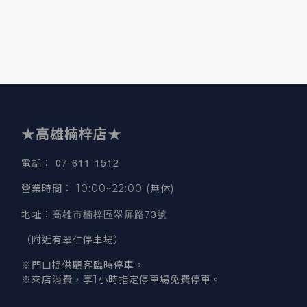
★高雄楠梓店★
07-611-1512
電話
：
營業時間
：
10:00~22:00 (無休)
高雄市楠梓區翠屏路73號
地址
：
（附近有翠仁停車場）
※門口提供顧客臨時停車。
※來店消費，享1小時指定停車場免費停車。