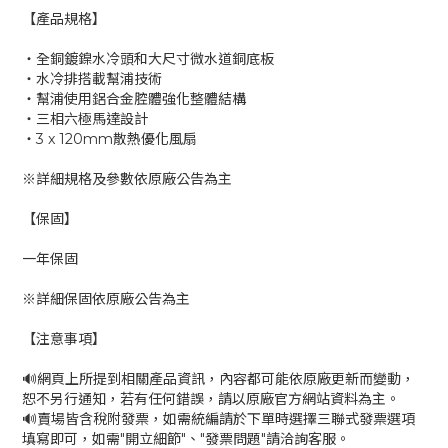
【產品規格】
‧全銅鍍鎳水冷頭和大尺寸微水道銅底板
‧水冷排搭載幫浦技術
‧幫浦使用鋁合金腔體強化整體結構
‧三相六極馬達設計
‧3 x 120mm散熱優化風扇
※詳細規格及參數依原廠公告為主
【保固】
一年保固
※詳細保固依原廠公告為主
【注意事項】
🔊網頁上所提到相關產品資訊，內容都可能依原廠更新而變動，
恕不另行通知，若有任何錯誤，請以原廠官方網站資料為主。
🔊賣場皆含稅附發票，如需統編請於下單時選擇三聯式發票選項
填寫即可，如需"開立細節"、"發票問題"請洽詢客服。