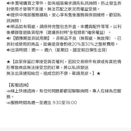
🔊本賣場購買之零件，如有組裝需求請先私訊詢問，防止發生拆
封使用才發現不支援、無法匹配之狀況而權益受損。
🔊提供中南部服務據點，安心享有售後服務與保固維修，歡迎私
訊詢問！
🔊新品如有瑕疵，請保持完整包含外盒、本體與配件等等，以利
後續辦理退換貨程序（建議拆封時"全程錄影"確保權益）。
🔊【猶豫期並非試用期】，非新品不良（無瑕疵、無故障）、已
拆封或使用的商品，如需退貨會酌收20%至30%之整新費用。
🔊出貨時間：週一 ~ 週六（星期日、國定假日彈性出貨）
★【店家保留訂單接受與否權利，若因交易條件有誤或有其他情
形導致商店無法接受您的訂單，將以私訊發送
無法出貨通知給您，造成您的不便，敬請見諒。】★
【客服諮詢】
📣線上快速諮詢，有任何問題都歡迎聊聊詢問，專人在線為您服
務。
📣服務時間為週一至週五 9:30至18:00