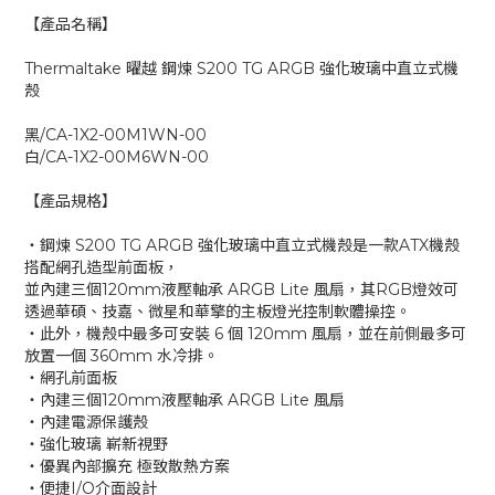
【產品名稱】
Thermaltake 曜越 鋼煉 S200 TG ARGB 強化玻璃中直立式機
殼
黑/CA-1X2-00M1WN-00
白/CA-1X2-00M6WN-00
【產品規格】
‧鋼煉 S200 TG ARGB 強化玻璃中直立式機殼是一款ATX機殼
搭配網孔造型前面板，
並內建三個120mm液壓軸承 ARGB Lite 風扇，其RGB燈效可
透過華碩、技嘉、微星和華擎的主板燈光控制軟體操控。
‧此外，機殼中最多可安裝 6 個 120mm 風扇，並在前側最多可
放置一個 360mm 水冷排。
‧網孔前面板
‧內建三個120mm液壓軸承 ARGB Lite 風扇
‧內建電源保護殼
‧強化玻璃 嶄新視野
‧優異內部擴充 極致散熱方案
‧便捷I/O介面設計