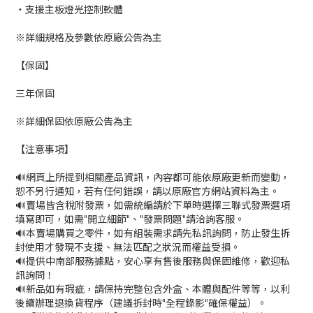
‧支援主板燈光控制軟體
※詳細規格及參數依原廠公告為主
【保固】
三年保固
※詳細保固依原廠公告為主
【注意事項】
🔊網頁上所提到相關產品資訊，內容都可能依原廠更新而變動，
恕不另行通知，若有任何錯誤，請以原廠官方網站資料為主。
🔊賣場皆含稅附發票，如需統編請於下單時選擇三聯式發票選項
填寫即可，如需"開立細節"、"發票問題"請洽詢客服。
🔊本賣場購買之零件，如有組裝需求請先私訊詢問，防止發生拆
封使用才發現不支援、無法匹配之狀況而權益受損。
🔊提供中南部服務據點，安心享有售後服務與保固維修，歡迎私
訊詢問！
🔊新品如有瑕疵，請保持完整包含外盒、本體與配件等等，以利
後續辦理退換貨程序（建議拆封時"全程錄影"確保權益）。