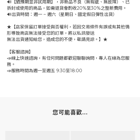
🔊【猶豫期並非試用期】，非新品不良（無瑕疵、無故障）、已
拆封或使用的商品，如需退貨會酌收20%至30%之整新費用。
🔊出貨時間：週一 ~ 週六（星期日、國定假日彈性出貨）
★【店家保留訂單接受與否權利，若因交易條件有誤或有其他情
形導致商店無法接受您的訂單，將以私訊發送
無法出貨通知給您，造成您的不便，敬請見諒。】★
【客服諮詢】
📣線上快速諮詢，有任何問題都歡迎聊聊詢問，專人在線為您服
務。
📣服務時間為週一至週五 9:30至18:00
您可能喜歡...