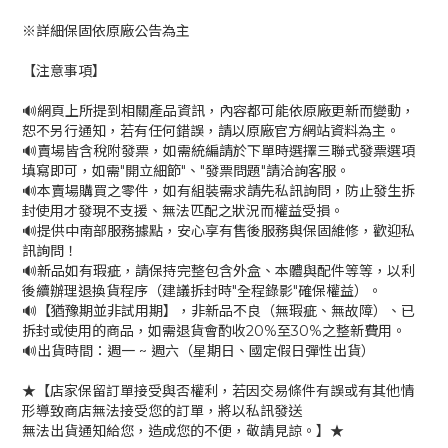
※詳細保固依原廠公告為主
【注意事項】
🔊網頁上所提到相關產品資訊，內容都可能依原廠更新而變動，
恕不另行通知，若有任何錯誤，請以原廠官方網站資料為主。
🔊賣場皆含稅附發票，如需統編請於下單時選擇三聯式發票選項
填寫即可，如需"開立細節"、"發票問題"請洽詢客服。
🔊本賣場購買之零件，如有組裝需求請先私訊詢問，防止發生拆
封使用才發現不支援、無法匹配之狀況而權益受損。
🔊提供中南部服務據點，安心享有售後服務與保固維修，歡迎私
訊詢問！
🔊新品如有瑕疵，請保持完整包含外盒、本體與配件等等，以利
後續辦理退換貨程序（建議拆封時"全程錄影"確保權益）。
🔊【猶豫期並非試用期】，非新品不良（無瑕疵、無故障）、已
拆封或使用的商品，如需退貨會酌收20%至30%之整新費用。
🔊出貨時間：週一 ~ 週六（星期日、國定假日彈性出貨）
★【店家保留訂單接受與否權利，若因交易條件有誤或有其他情
形導致商店無法接受您的訂單，將以私訊發送
無法出貨通知給您，造成您的不便，敬請見諒。】★