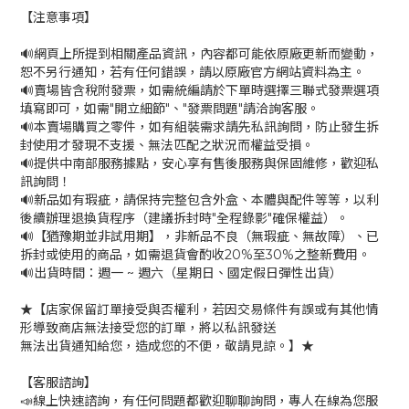
【注意事項】
🔊網頁上所提到相關產品資訊，內容都可能依原廠更新而變動，
恕不另行通知，若有任何錯誤，請以原廠官方網站資料為主。
🔊賣場皆含稅附發票，如需統編請於下單時選擇三聯式發票選項
填寫即可，如需"開立細節"、"發票問題"請洽詢客服。
🔊本賣場購買之零件，如有組裝需求請先私訊詢問，防止發生拆
封使用才發現不支援、無法匹配之狀況而權益受損。
🔊提供中南部服務據點，安心享有售後服務與保固維修，歡迎私
訊詢問！
🔊新品如有瑕疵，請保持完整包含外盒、本體與配件等等，以利
後續辦理退換貨程序（建議拆封時"全程錄影"確保權益）。
🔊【猶豫期並非試用期】，非新品不良（無瑕疵、無故障）、已
拆封或使用的商品，如需退貨會酌收20%至30%之整新費用。
🔊出貨時間：週一 ~ 週六（星期日、國定假日彈性出貨）
★【店家保留訂單接受與否權利，若因交易條件有誤或有其他情
形導致商店無法接受您的訂單，將以私訊發送
無法出貨通知給您，造成您的不便，敬請見諒。】★
【客服諮詢】
📣線上快速諮詢，有任何問題都歡迎聊聊詢問，專人在線為您服