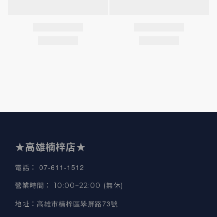
★高雄楠梓店★
07-611-1512
電話
：
營業時間
：
10:00~22:00 (無休)
高雄市楠梓區翠屏路73號
地址
：