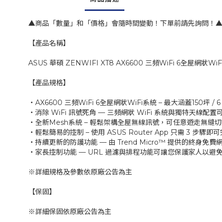
▲商品「數量」和「價格」會隨時間變動！下單前請先詢問！
【產品名稱】
ASUS 華碩 ZENWIFI XT8 AX6600 三頻WiFi 6全屋網狀Wi
【產品規格】
‧AX6600 三頻WiFi 6全屋網狀WiFi系統 – 最大涵蓋150坪 
‧消除 WiFi 訊號死角 — 三頻網狀 WiFi 系統與獨特天線配
‧全新Mesh系統 – 輕鬆架構全屋無線訊號，可任意遊走無縫
‧輕鬆簡易的控制 – 使用 ASUS Router App 只需 3 步
‧持續更新的防護功能 — 由 Trend Micro™ 提供的終
‧家長控制功能 — URL 過濾與排程功能可讓您保護家人以
※詳細規格及參數依原廠公告為主
【保固】
※詳細保固依原廠公告為主