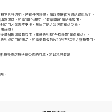
，恕不另行通知，若有任何錯誤，請以原廠官方網站資料為主。
填寫即可，如需"開立細節"、"發票問題"請洽詢客服。
拆封使用才發現不支援、無法匹配之狀況而權益受損。
私訊詢問！
後續辦理退換貨程序（建議拆封時"全程錄影"確保權益）。
拆封或使用的商品，如需退貨會酌收20%至30%之整新費用。
情形導致商店無法接受您的訂單，將以私訊發送
服務。