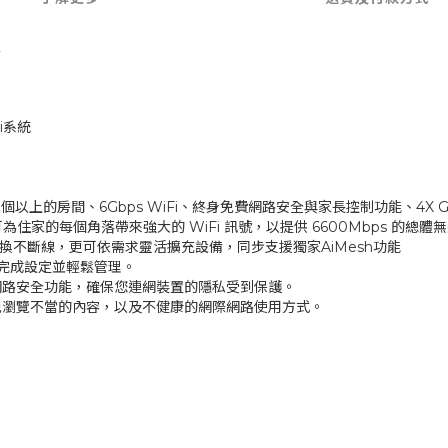
▲
Fi系統
/ 6 個以上的房間、6Gbps WiFi、終身免費網路安全與家長控制功能、4X Gig
置可為住家的每個角落帶來強大的 WiFi 訊號，以提供 6600Mbps 的總
切換不斷線，更可依需求靈活擴充設備，同步支援獨家AiMesh功能
驟即可完成設定並輕鬆管理。
身免費網路安全功能，確保您連網裝置的隱私受到保護。
避免瀏覽不當的內容，以及不健康的網際網路使用方式。