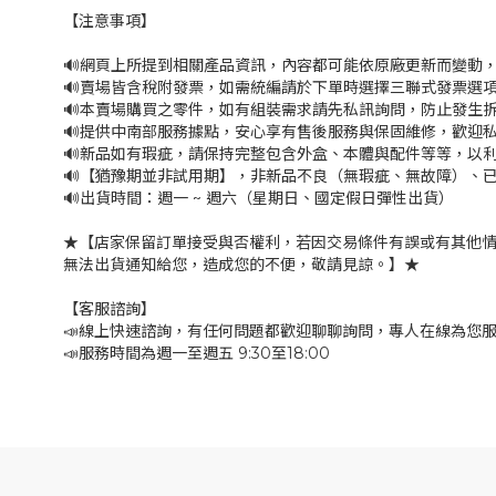
【注意事項】
🔊網頁上所提到相關產品資訊，內容都可能依原廠更新而變動
🔊賣場皆含稅附發票，如需統編請於下單時選擇三聯式發票選項
🔊本賣場購買之零件，如有組裝需求請先私訊詢問，防止發生
🔊提供中南部服務據點，安心享有售後服務與保固維修，歡迎
🔊新品如有瑕疵，請保持完整包含外盒、本體與配件等等，以利
🔊【猶豫期並非試用期】，非新品不良（無瑕疵、無故障）、已
🔊出貨時間：週一 ~ 週六（星期日、國定假日彈性出貨）
★【店家保留訂單接受與否權利，若因交易條件有誤或有其他
無法出貨通知給您，造成您的不便，敬請見諒。】★
【客服諮詢】
📣線上快速諮詢，有任何問題都歡迎聊聊詢問，專人在線為您
📣服務時間為週一至週五 9:30至18:00