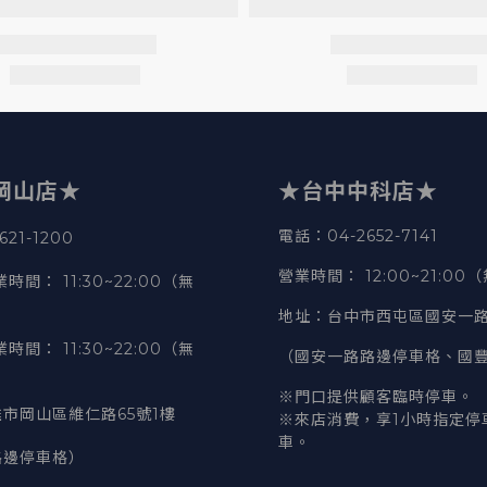
岡山店★
★台中中科店★
電話
：04-2652-7141
21-1200
營業時間
：
12:00~21:00
業時間
：
11:30~22:00（無
地址
：台中市西屯區國安一路
業時間
：
11:30~22:00（無
（國安一路路邊停車格、國
※門口提供顧客臨時停車。
市岡山區維仁路65號1樓
※來店消費，享1小時指定停
車。
路邊停車格）