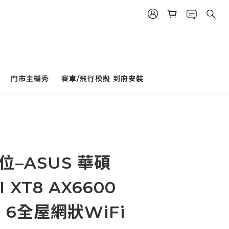
立即購買
門市主機秀
賽車/飛行模擬 到府安裝
位–ASUS 華碩
 XT8 AX6600
i 6全屋網狀WiFi