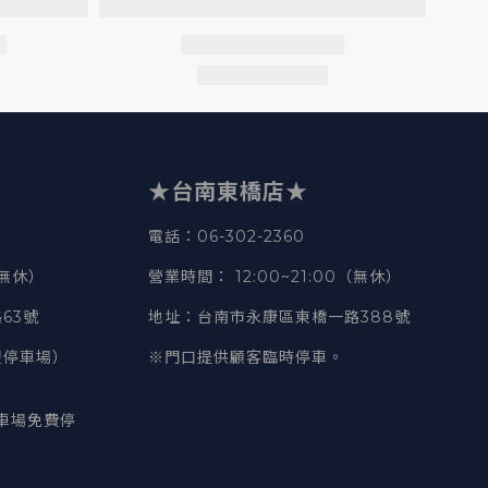
★台南東橋店★
電話
：06-302-2360
（無休）
營業時間
：
12:00~21:00（無休）
63號
地址
：台南市永康區東橋一路388號
豐停車場）
※門口提供顧客臨時停車。
車場免費停