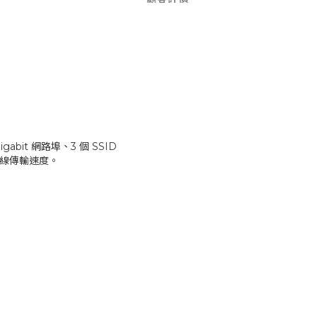
abit 網路埠、3 個 SSID
體無線傳輸速度。