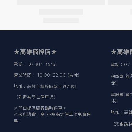
★高雄楠梓店★
★高雄
07-611-1512
電話
：
電話：07-6
營業時間
：
10:00~22:00 (無休)
模型部 營
休）
高雄市楠梓區翠屏路73號
地址
：
電腦部 營
（附近有翠仁停車場）
休）
※門口提供顧客臨時停車。
地址
：
高雄
※來店消費，享1小時指定停車場免費停
車。
（溪東路