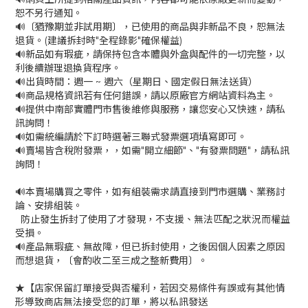
恕不另行通知。
🔊〔猶豫期並非試用期〕，已使用的商品與非新品不良，恕無法
退貨。(建議拆封時"全程錄影"確保權益)
🔊新品如有瑕疵，請保持包含本體與外盒與配件的一切完整，以
利後續辦理退換貨程序。
🔊出貨時間：週一 ~ 週六（星期日、國定假日無法送貨）
🔊商品規格資訊若有任何錯誤，請以原廠官方網站資料為主。
🔊提供中南部實體門市售後維修與服務，讓您安心又快速，請私
訊詢問！
🔊如需統編請於下訂時選著三聯式發票選項填寫即可。
🔊賣場皆含稅附發票，，如需"開立細節"、"有發票問題"，請私訊
詢問！
🔊本賣場購買之零件，如有組裝需求請直接到門市選購、業務討
論、安排組裝。
防止發生拆封了使用了才發現，不支援、無法匹配之狀況而權益
受損。
🔊產品無瑕疵、無故障，但已拆封使用，之後因個人因素之原因
而想退貨，〔會酌收二至三成之整新費用〕。
★【店家保留訂單接受與否權利，若因交易條件有誤或有其他情
形導致商店無法接受您的訂單，將以私訊發送