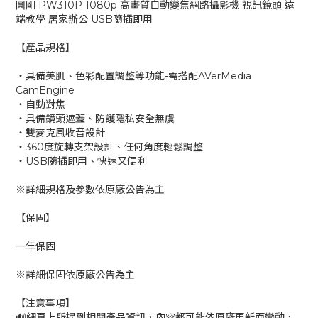
圓剛 PW310P 1080p 高畫質自動變焦網路攝影機 視訊鏡頭 遠
端教學 居家辦公 USB隨插即用
【產品規格】
‧具備美肌、色彩配置調整等功能-需搭配AVerMedia
CamEngine
‧自動對焦
‧具備鏡頭遮蓋、防護隱私安全無虞
‧雙麥克風收音設計
‧360度旋轉支架設計、任何角度輕鬆調整
‧USB隨插即用、快速又便利
※詳細規格及參數依原廠公告為主
【保固】
一年保固
※詳細保固依原廠公告為主
【注意事項】
🔊網頁上所提到相關產品資訊，內容都可能依原廠更新而變動，