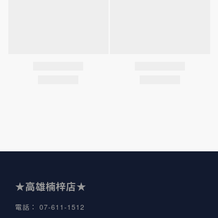
★高雄楠梓店★
07-611-1512
電話
：