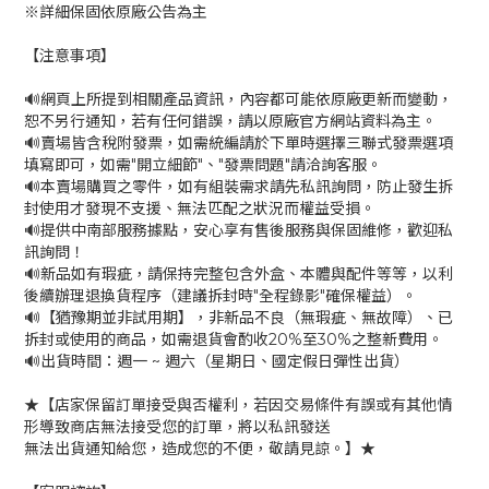
※詳細保固依原廠公告為主
【注意事項】
🔊網頁上所提到相關產品資訊，內容都可能依原廠更新而變動，
恕不另行通知，若有任何錯誤，請以原廠官方網站資料為主。
🔊賣場皆含稅附發票，如需統編請於下單時選擇三聯式發票選項
填寫即可，如需"開立細節"、"發票問題"請洽詢客服。
🔊本賣場購買之零件，如有組裝需求請先私訊詢問，防止發生拆
封使用才發現不支援、無法匹配之狀況而權益受損。
🔊提供中南部服務據點，安心享有售後服務與保固維修，歡迎私
訊詢問！
🔊新品如有瑕疵，請保持完整包含外盒、本體與配件等等，以利
後續辦理退換貨程序（建議拆封時"全程錄影"確保權益）。
🔊【猶豫期並非試用期】，非新品不良（無瑕疵、無故障）、已
拆封或使用的商品，如需退貨會酌收20%至30%之整新費用。
🔊出貨時間：週一 ~ 週六（星期日、國定假日彈性出貨）
★【店家保留訂單接受與否權利，若因交易條件有誤或有其他情
形導致商店無法接受您的訂單，將以私訊發送
無法出貨通知給您，造成您的不便，敬請見諒。】★