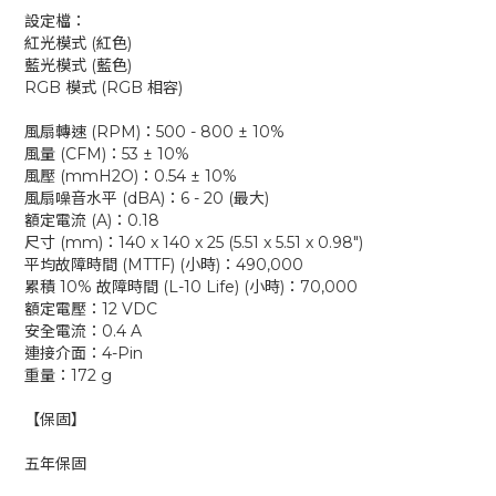
設定檔：
紅光模式 (紅色)
藍光模式 (藍色)
RGB 模式 (RGB 相容)
風扇轉速 (RPM)：500 - 800 ± 10%
風量 (CFM)：53 ± 10%
風壓 (mmH2O)：0.54 ± 10%
風扇噪音水平 (dBA)：6 - 20 (最大)
額定電流 (A)：0.18
尺寸 (mm)：140 x 140 x 25 (5.51 x 5.51 x 0.98")
平均故障時間 (MTTF) (小時)：490,000
累積 10% 故障時間 (L-10 Life) (小時)：70,000
額定電壓：12 VDC
安全電流：0.4 A
連接介面：4-Pin
重量：172 g
【保固】
五年保固