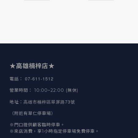
★高雄楠梓店★
07-611-1512
電話
：
營業時間
：
10:00~22:00 (無休)
高雄市楠梓區翠屏路73號
地址
：
（附近有翠仁停車場）
※門口提供顧客臨時停車。
※來店消費，享1小時指定停車場免費停車。