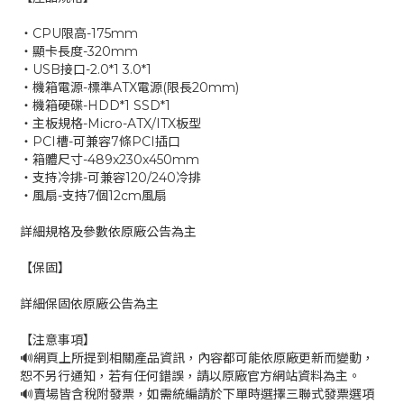
‧CPU限高-175mm
‧顯卡長度-320mm
‧USB接口-2.0*1 3.0*1
‧機箱電源-標準ATX電源(限長20mm)
‧機箱硬碟-HDD*1 SSD*1
‧主板規格-Micro-ATX/ITX板型
‧PCI槽-可兼容7條PCI插口
‧箱體尺寸-489x230x450mm
‧支持冷排-可兼容120/240冷排
‧風扇-支持7個12cm風扇
詳細規格及參數依原廠公告為主
【保固】
詳細保固依原廠公告為主
【注意事項】
🔊網頁上所提到相關產品資訊，內容都可能依原廠更新而變動，
恕不另行通知，若有任何錯誤，請以原廠官方網站資料為主。
🔊賣場皆含稅附發票，如需統編請於下單時選擇三聯式發票選項