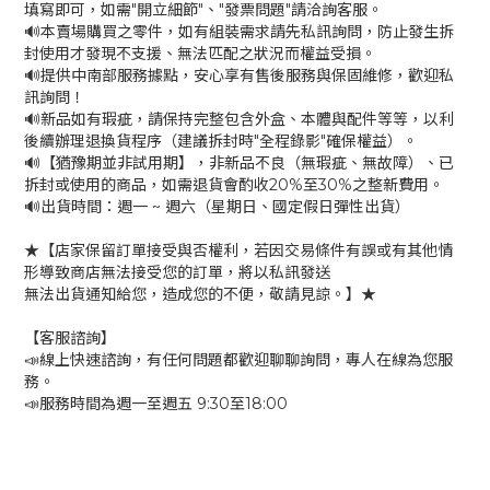
填寫即可，如需"開立細節"、"發票問題"請洽詢客服。
🔊本賣場購買之零件，如有組裝需求請先私訊詢問，防止發生拆
封使用才發現不支援、無法匹配之狀況而權益受損。
🔊提供中南部服務據點，安心享有售後服務與保固維修，歡迎私
訊詢問！
🔊新品如有瑕疵，請保持完整包含外盒、本體與配件等等，以利
後續辦理退換貨程序（建議拆封時"全程錄影"確保權益）。
🔊【猶豫期並非試用期】，非新品不良（無瑕疵、無故障）、已
拆封或使用的商品，如需退貨會酌收20%至30%之整新費用。
🔊出貨時間：週一 ~ 週六（星期日、國定假日彈性出貨）
★【店家保留訂單接受與否權利，若因交易條件有誤或有其他情
形導致商店無法接受您的訂單，將以私訊發送
無法出貨通知給您，造成您的不便，敬請見諒。】★
【客服諮詢】
📣線上快速諮詢，有任何問題都歡迎聊聊詢問，專人在線為您服
務。
📣服務時間為週一至週五 9:30至18:00