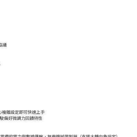
饋協議
現
無需擔心複雜設定即可快速上手
根據駕駛偏好微調力回饋特性
無電纜的電力與數據傳輸，無需機械限制器（支援大轉向角設定）