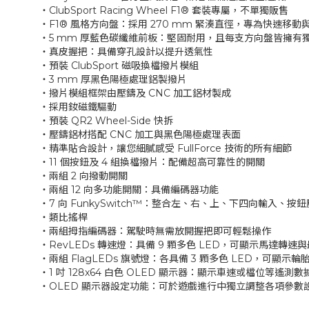
‧ClubSport Racing Wheel F1® 套裝專屬，不單獨販售
‧F1® 風格方向盤：採用 270 mm 緊湊直徑，專為快速移動
‧5 mm 厚藍色碳纖維前板：堅固耐用，且每支方向盤皆擁有
‧真皮握把：具備穿孔設計以提升透氣性
‧預裝 ClubSport 磁吸換檔撥片模組
‧3 mm 厚黑色陽極處理鋁製撥片
‧撥片模組框架由壓鑄及 CNC 加工鋁材製成
‧採用釹磁鐵驅動
‧預裝 QR2 Wheel-Side 快拆
‧壓鑄鋁材搭配 CNC 加工與黑色陽極處理表面
‧精準貼合設計，讓您細膩感受 FullForce 技術的所有細節
‧11 個按鈕及 4 組換檔撥片：配備超高可靠性的開關
‧兩組 2 向撥動開關
‧兩組 12 向多功能開關：具備編碼器功能
‧7 向 FunkySwitch™：整合左、右、上、下四向輸入、
‧類比搖桿
‧兩組拇指編碼器：駕駛時無需放開握把即可輕鬆操作
‧RevLEDs 轉速燈：具備 9 顆多色 LED，可顯示馬達轉速與
‧兩組 FlagLEDs 旗號燈：各具備 3 顆多色 LED，可顯示
‧1 吋 128x64 白色 OLED 顯示器：顯示車速或檔位等遙測數
‧OLED 顯示器設定功能：可於遊戲進行中獨立調整各項參數