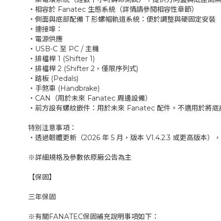
‧相容於 Fanatec 生態系統（詳情請參閱相容性章節）
‧側面與底部配備 T 形螺帽軌道系統：便於調整與硬固定安裝
‧連接埠：
‧電源供應
‧USB-C 至 PC / 主機
‧排檔桿 1 (Shifter 1)
‧排檔桿 2 (Shifter 2，僅限序列式)
‧踏板 (Pedals)
‧手煞車 (Handbrake)
‧CAN（用於未來 Fanatec 周邊設備）
‧前方設有螺紋嵌件：用於未來 Fanatec 配件。不適用於將
特別注意事項：
‧透過韌體更新（2026 年 5 月，版本 V1.4.2.3 或更高版本
※詳細規格及參數依原廠公告為主
【保固】
三年保固
※有關FANATEC保固補充說明事項如下：