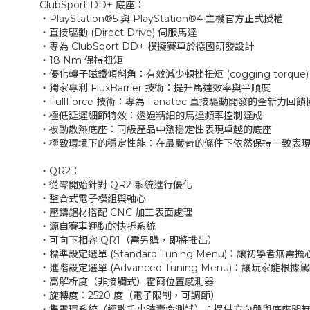
ClubSport DD+ 底座：
‧PlayStation®5 與 PlayStation®4 主機官方正式授權
‧直接驅動 (Direct Drive) 伺服馬達
‧專為 ClubSport DD+ 模擬賽車於德國研發設計
‧18 Nm 保持扭矩
‧優化轉子磁鐵傾斜角：有效減少頓挫扭矩 (cogging torque)
‧獨家專利 FluxBarrier 技術：提升馬達效率與平順度
‧FullForce 技術：專為 Fanatec 直接驅動開發的全新力回
‧極低延遲細節特效：透過精細的馬達頻率控制達成
‧被動散熱底座：同級產品中熱穩定性表現卓越的底座
‧極致環境下的穩定性能：在最嚴苛的條件下依然保持一致表
‧QR2：
‧從零開始針對 QR2 系統進行優化
‧整合式電子模組與軸心
‧壓鑄鋁材搭配 CNC 加工表面處理
‧源自賽車運動的快拆系統
‧可向下相容 QR1（需另購，即將推出）
‧標準設定選單 (Standard Tuning Menu)：讓初學者
‧進階設定選單 (Advanced Tuning Menu)：讓玩家能
‧高解析度（非接觸式）霍爾位置感測器
‧旋轉度：2520 度（電子限制，可調節）
‧集電環系統（經數千小時壽命測試）：提供方向盤與底座間