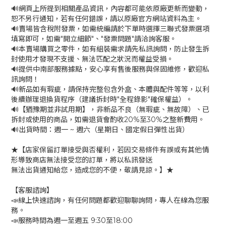
🔊網頁上所提到相關產品資訊，內容都可能依原廠更新而變動，
恕不另行通知，若有任何錯誤，請以原廠官方網站資料為主。
🔊賣場皆含稅附發票，如需統編請於下單時選擇三聯式發票選項
填寫即可，如需"開立細節"、"發票問題"請洽詢客服。
🔊本賣場購買之零件，如有組裝需求請先私訊詢問，防止發生拆
封使用才發現不支援、無法匹配之狀況而權益受損。
🔊提供中南部服務據點，安心享有售後服務與保固維修，歡迎私
訊詢問！
🔊新品如有瑕疵，請保持完整包含外盒、本體與配件等等，以利
後續辦理退換貨程序（建議拆封時"全程錄影"確保權益）。
🔊【猶豫期並非試用期】，非新品不良（無瑕疵、無故障）、已
拆封或使用的商品，如需退貨會酌收20%至30%之整新費用。
🔊出貨時間：週一 ~ 週六（星期日、國定假日彈性出貨）
★【店家保留訂單接受與否權利，若因交易條件有誤或有其他情
形導致商店無法接受您的訂單，將以私訊發送
無法出貨通知給您，造成您的不便，敬請見諒。】★
【客服諮詢】
📣線上快速諮詢，有任何問題都歡迎聊聊詢問，專人在線為您服
務。
📣服務時間為週一至週五 9:30至18:00