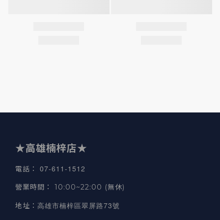
★高雄楠梓店★
07-611-1512
電話
：
營業時間
：
10:00~22:00 (無休)
高雄市楠梓區翠屏路73號
地址
：