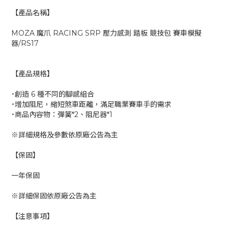
【產品名稱】
MOZA 魔爪 RACING SRP 壓力感測 踏板 競技包 賽車模擬
器/RS17
【產品規格】
˙創造 6 種不同的腳感組合
˙增加阻尼，縮短煞車距離，滿足職業賽車手的需求
˙商品內容物：彈簧*2、阻尼器*1
※詳細規格及參數依原廠公告為主
【保固】
一年保固
※詳細保固依原廠公告為主
【注意事項】