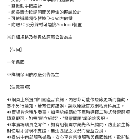
‧雙振動手把設計
‧超長壽命按鍵開關與極佳的握感設計
‧可依遊戲類型替換D-pad方向鍵
‧附贈30公分線材可連接Android裝置
※詳細規格及參數依原廠公告為主
【保固】
一年保固
※詳細保固依原廠公告為主
【注意事項】
🔊網頁上所提到相關產品資訊，內容都可能依原廠更新而變動，
恕不另行通知，若有任何錯誤，請以原廠官方網站資料為主。
🔊賣場皆含稅附發票，如需統編請於下單時選擇三聯式發票選項
填寫即可，如需"開立細節"、"發票問題"請洽詢客服。
🔊本賣場購買之零件，如有組裝需求請先私訊詢問，防止發生拆
封使用才發現不支援、無法匹配之狀況而權益受損。
🔊提供中南部服務據點，安心享有售後服務與保固維修，歡迎私