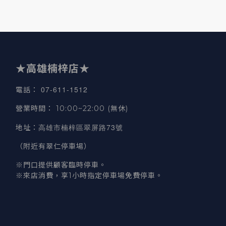
★高雄楠梓店★
07-611-1512
電話
：
營業時間
：
10:00~22:00 (無休)
高雄市楠梓區翠屏路73號
地址
：
（附近有翠仁停車場）
※門口提供顧客臨時停車。
※來店消費，享1小時指定停車場免費停車。