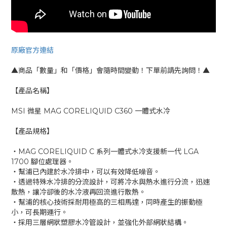
原廠官方連結
▲商品「數量」和「價格」會隨時間變動！下單前請先詢問！▲
【產品名稱】
MSI 微星 MAG CORELIQUID C360 一體式水冷
【產品規格】
‧MAG CORELIQUID C 系列一體式水冷支援新一代 LGA
1700 腳位處理器。
‧幫浦已內建於水冷排中，可以有效降低噪音。
‧透過特殊水冷排的分流設計，可將冷水與熱水進行分流，迅速
散熱，讓冷卻後的水冷液再回流進行散熱。
‧幫浦的核心技術採耐用極高的三相馬達，同時產生的振動極
小，可長期運行。
‧採用三層網狀塑膠水冷管設計，並強化外部網狀結構。