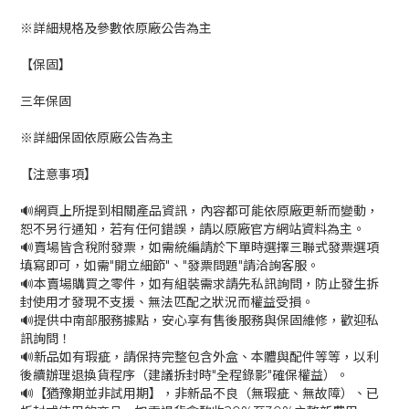
※詳細規格及參數依原廠公告為主
【保固】
三年保固
※詳細保固依原廠公告為主
【注意事項】
🔊網頁上所提到相關產品資訊，內容都可能依原廠更新而變動，
恕不另行通知，若有任何錯誤，請以原廠官方網站資料為主。
🔊賣場皆含稅附發票，如需統編請於下單時選擇三聯式發票選項
填寫即可，如需"開立細節"、"發票問題"請洽詢客服。
🔊本賣場購買之零件，如有組裝需求請先私訊詢問，防止發生拆
封使用才發現不支援、無法匹配之狀況而權益受損。
🔊提供中南部服務據點，安心享有售後服務與保固維修，歡迎私
訊詢問！
🔊新品如有瑕疵，請保持完整包含外盒、本體與配件等等，以利
後續辦理退換貨程序（建議拆封時"全程錄影"確保權益）。
🔊【猶豫期並非試用期】，非新品不良（無瑕疵、無故障）、已