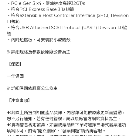
‧PCIe Gen 3 x4，傳輸速度高達32GT/s
‧符合PCI Express Base 3.1a規範
‧符合eXtensible Host Controller Interface (xHCI) Revision
1.1規範
‧符合USB Attached SCSI Protocol (UASP) Revision 1.0協
議
‧內附短擋板，可安裝於小型機殼
※詳細規格及參數依原廠公告為主
【保固】
一年保固
※詳細保固依原廠公告為主
【注意事項】
🔊網頁上所提到相關產品資訊，內容都可能依原廠更新而變動，
恕不另行通知，若有任何錯誤，請以原廠官方網站資料為主。
🔊賣場皆含稅附發票，如需統編請於下單時選擇三聯式發票選項
填寫即可，如需"開立細節"、"發票問題"請洽詢客服。