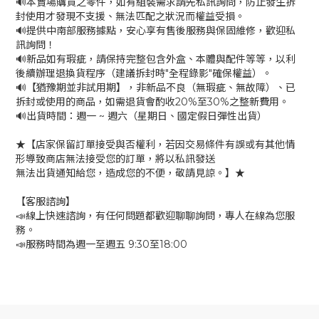
🔊本賣場購買之零件，如有組裝需求請先私訊詢問，防止發生拆
封使用才發現不支援、無法匹配之狀況而權益受損。
🔊提供中南部服務據點，安心享有售後服務與保固維修，歡迎私
訊詢問！
🔊新品如有瑕疵，請保持完整包含外盒、本體與配件等等，以利
後續辦理退換貨程序（建議拆封時"全程錄影"確保權益）。
🔊【猶豫期並非試用期】，非新品不良（無瑕疵、無故障）、已
拆封或使用的商品，如需退貨會酌收20%至30%之整新費用。
🔊出貨時間：週一 ~ 週六（星期日、國定假日彈性出貨）
★【店家保留訂單接受與否權利，若因交易條件有誤或有其他情
形導致商店無法接受您的訂單，將以私訊發送
無法出貨通知給您，造成您的不便，敬請見諒。】★
【客服諮詢】
📣線上快速諮詢，有任何問題都歡迎聊聊詢問，專人在線為您服
務。
📣服務時間為週一至週五 9:30至18:00