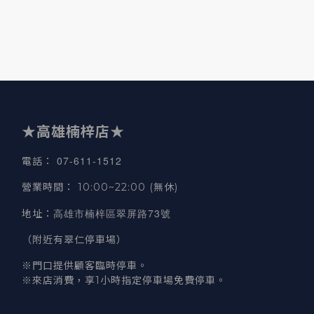
★高雄楠梓店★
07-611-1512
電話
：
營業時間
：
10:00~22:00 (無休)
高雄市楠梓區翠屏路73號
地址
：
（附近有翠仁停車場）
※門口提供顧客臨時停車。
※來店消費，享1小時指定停車場免費停車。