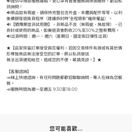
🔊提供中南部服務據點，安心享有售後服務與保固維修，歡迎私
訊詢問！
🔊新品如有瑕疵，請保持完整包含外盒、本體與配件等等，以利
後續辦理退換貨程序（建議拆封時"全程錄影"確保權益）。
🔊【猶豫期並非試用期】，非新品不良（無瑕疵、無故障）、已
拆封或使用的商品，如需退貨會酌收20%至30%之整新費用。
🔊出貨時間：週一 ~ 週六（星期日、國定假日彈性出貨）
★【店家保留訂單接受與否權利，若因交易條件有誤或有其他情
形導致商店無法接受您的訂單，將以私訊發送
無法出貨通知給您，造成您的不便，敬請見諒。】★
【客服諮詢】
📣線上快速諮詢，有任何問題都歡迎聊聊詢問，專人在線為您服
務。
📣服務時間為週一至週五 9:30至18:00
您可能喜歡...