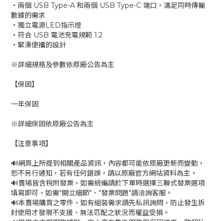
‧兩個 USB Type-A 和兩個 USB Type-C 端口，滿足同時傳輸
數據的需求
‧獨立電源LED指示燈
‧符合 USB 電池充電規範 1.2
‧緊湊便攜的設計
※詳細規格及參數依原廠公告為主
【保固】
一年保固
※詳細保固依原廠公告為主
【注意事項】
🔊網頁上所提到相關產品資訊，內容都可能依原廠更新而變動，
恕不另行通知，若有任何錯誤，請以原廠官方網站資料為主。
🔊賣場皆含稅附發票，如需統編請於下單時選擇三聯式發票選項
填寫即可，如需"開立細節"、"發票問題"請洽詢客服。
🔊本賣場購買之零件，如有組裝需求請先私訊詢問，防止發生拆
封使用才發現不支援、無法匹配之狀況而權益受損。