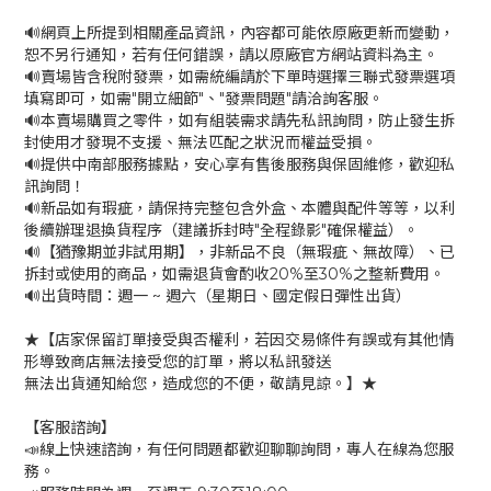
🔊網頁上所提到相關產品資訊，內容都可能依原廠更新而變動，
恕不另行通知，若有任何錯誤，請以原廠官方網站資料為主。
🔊賣場皆含稅附發票，如需統編請於下單時選擇三聯式發票選項
填寫即可，如需"開立細節"、"發票問題"請洽詢客服。
🔊本賣場購買之零件，如有組裝需求請先私訊詢問，防止發生拆
封使用才發現不支援、無法匹配之狀況而權益受損。
🔊提供中南部服務據點，安心享有售後服務與保固維修，歡迎私
訊詢問！
🔊新品如有瑕疵，請保持完整包含外盒、本體與配件等等，以利
後續辦理退換貨程序（建議拆封時"全程錄影"確保權益）。
🔊【猶豫期並非試用期】，非新品不良（無瑕疵、無故障）、已
拆封或使用的商品，如需退貨會酌收20%至30%之整新費用。
🔊出貨時間：週一 ~ 週六（星期日、國定假日彈性出貨）
★【店家保留訂單接受與否權利，若因交易條件有誤或有其他情
形導致商店無法接受您的訂單，將以私訊發送
無法出貨通知給您，造成您的不便，敬請見諒。】★
【客服諮詢】
📣線上快速諮詢，有任何問題都歡迎聊聊詢問，專人在線為您服
務。