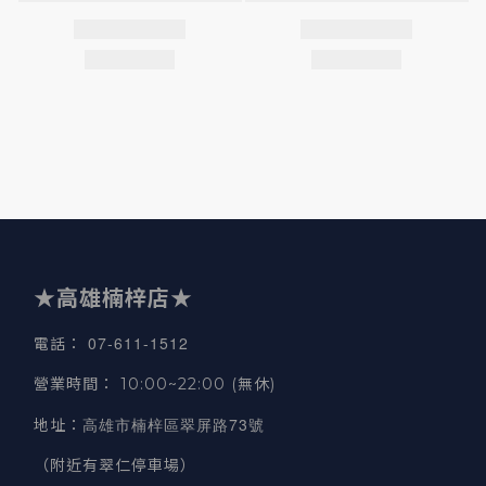
★高雄楠梓店★
07-611-1512
電話
：
營業時間
：
10:00~22:00 (無休)
高雄市楠梓區翠屏路73號
地址
：
（附近有翠仁停車場）