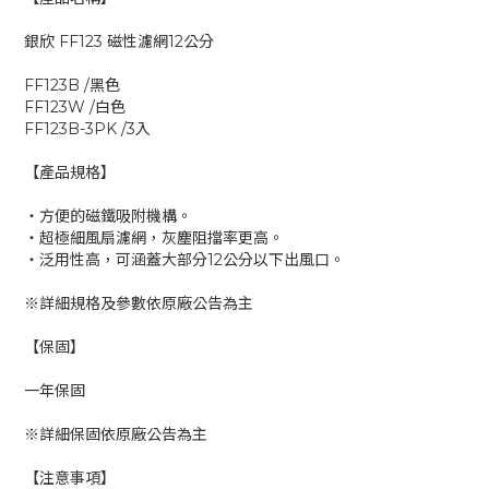
銀欣 FF123 磁性濾網12公分
FF123B /黑色
FF123W /白色
FF123B-3PK /3入
【產品規格】
‧方便的磁鐵吸附機構。
‧超極細風扇濾網，灰塵阻擋率更高。
‧泛用性高，可涵蓋大部分12公分以下出風口。
※詳細規格及參數依原廠公告為主
【保固】
一年保固
※詳細保固依原廠公告為主
【注意事項】