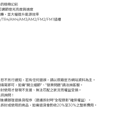
美的極緻幻彩
式，可調節燈光亮度與速度
運轉，並大幅提升能源效率
RX4/TR4/AM4/AM3/AM2/FM2/FM1插槽
，恕不另行通知，若有任何錯誤，請以原廠官方網站資料為主。
填寫即可，如需"開立細節"、"發票問題"請洽詢客服。
拆封使用才發現不支援、無法匹配之狀況而權益受損。
私訊詢問！
後續辦理退換貨程序（建議拆封時"全程錄影"確保權益）。
拆封或使用的商品，如需退貨會酌收20%至30%之整新費用。