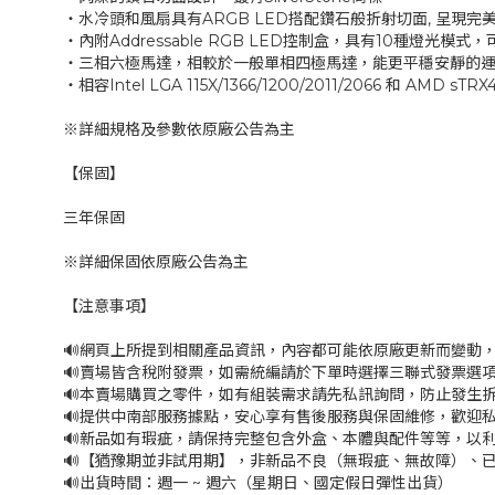
‧水冷頭和風扇具有ARGB LED搭配鑽石般折射切面, 呈現完
‧內附Addressable RGB LED控制盒，具有10種燈光模
‧三相六極馬達，相較於一般單相四極馬達，能更平穩安靜的
‧相容Intel LGA 115X/1366/1200/2011/2066 和 AMD sT
※詳細規格及參數依原廠公告為主
【保固】
三年保固
※詳細保固依原廠公告為主
【注意事項】
🔊網頁上所提到相關產品資訊，內容都可能依原廠更新而變動
🔊賣場皆含稅附發票，如需統編請於下單時選擇三聯式發票選項
🔊本賣場購買之零件，如有組裝需求請先私訊詢問，防止發生
🔊提供中南部服務據點，安心享有售後服務與保固維修，歡迎
🔊新品如有瑕疵，請保持完整包含外盒、本體與配件等等，以利
🔊【猶豫期並非試用期】，非新品不良（無瑕疵、無故障）、已
🔊出貨時間：週一 ~ 週六（星期日、國定假日彈性出貨）