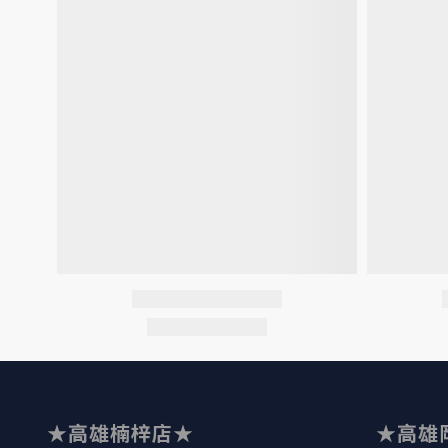
★高雄楠梓店★
★高雄