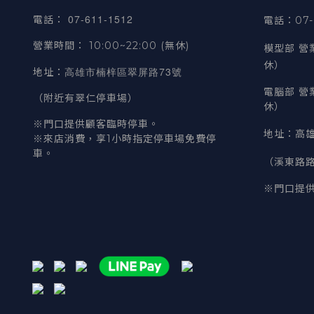
07-611-1512
電話
：
電話：07-6
營業時間
：
10:00~22:00 (無休)
模型部 營
休）
高雄市楠梓區翠屏路73號
地址
：
電腦部 營
（附近有翠仁停車場）
休）
※門口提供顧客臨時停車。
地址
：
高雄
※來店消費，享1小時指定停車場免費停
車。
（溪東路
※門口提