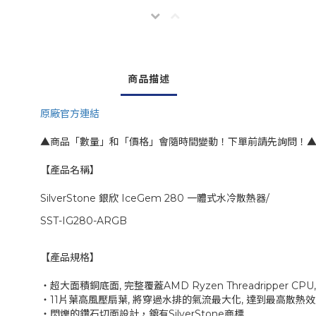
商品描述
原廠官方連結
▲商品「數量」和「價格」會隨時間變動！下單前請先詢問！
【產品名稱】
SilverStone 銀欣 IceGem 280 一體式水冷散熱器/
SST-IG280-ARGB
【產品規格】
‧超大面積銅底面, 完整覆蓋AMD Ryzen Threadripper 
‧11片葉高風壓扇葉, 將穿過水排的氣流最大化, 達到最高散熱
‧閃爍的鑽石切面設計，鍍有SilverStone商標