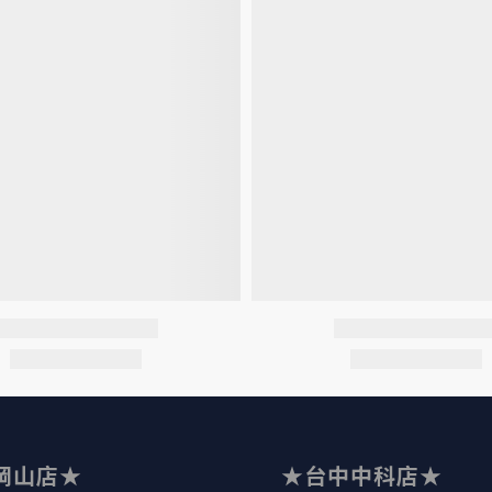
岡山店★
★台中中科店★