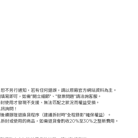
，恕不另行通知，若有任何錯誤，請以原廠官方網站資料為主。
填寫即可，如需"開立細節"、"發票問題"請洽詢客服。
拆封使用才發現不支援、無法匹配之狀況而權益受損。
私訊詢問！
後續辦理退換貨程序（建議拆封時"全程錄影"確保權益）。
拆封或使用的商品，如需退貨會酌收20%至30%之整新費用。