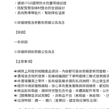
‧通過IP68國際防水防塵等級認證
‧搭配智慧型線材整合的全鋁設計
‧高效熱傳導貼片，幫助降低溫度
※詳細規格及參數依原廠公告為主
【保固】
一年保固
※詳細保固依原廠公告為主
【注意事項】
🔊網頁上所提到相關產品資訊，內容都可能依原廠更新而變動
🔊賣場皆含稅附發票，如需統編請於下單時選擇三聯式發票選項
🔊本賣場購買之零件，如有組裝需求請先私訊詢問，防止發生
🔊提供中南部服務據點，安心享有售後服務與保固維修，歡迎
🔊新品如有瑕疵，請保持完整包含外盒、本體與配件等等，以利
🔊【猶豫期並非試用期】，非新品不良（無瑕疵、無故障）、已
🔊出貨時間：週一 ~ 週六（星期日、國定假日彈性出貨）