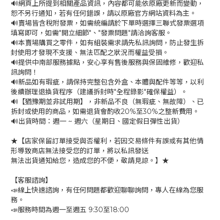
🔊網頁上所提到相關產品資訊，內容都可能依原廠更新而變動，
恕不另行通知，若有任何錯誤，請以原廠官方網站資料為主。
🔊賣場皆含稅附發票，如需統編請於下單時選擇三聯式發票選項
填寫即可，如需"開立細節"、"發票問題"請洽詢客服。
🔊本賣場購買之零件，如有組裝需求請先私訊詢問，防止發生拆
封使用才發現不支援、無法匹配之狀況而權益受損。
🔊提供中南部服務據點，安心享有售後服務與保固維修，歡迎私
訊詢問！
🔊新品如有瑕疵，請保持完整包含外盒、本體與配件等等，以利
後續辦理退換貨程序（建議拆封時"全程錄影"確保權益）。
🔊【猶豫期並非試用期】，非新品不良（無瑕疵、無故障）、已
拆封或使用的商品，如需退貨會酌收20%至30%之整新費用。
🔊出貨時間：週一 ~ 週六（星期日、國定假日彈性出貨）
★【店家保留訂單接受與否權利，若因交易條件有誤或有其他情
形導致商店無法接受您的訂單，將以私訊發送
無法出貨通知給您，造成您的不便，敬請見諒。】★
【客服諮詢】
📣線上快速諮詢，有任何問題都歡迎聊聊詢問，專人在線為您服
務。
📣服務時間為週一至週五 9:30至18:00