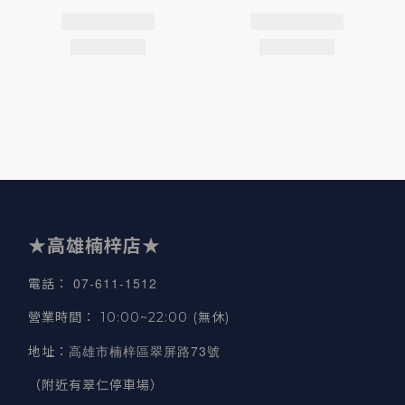
★高雄楠梓店★
07-611-1512
電話
：
營業時間
：
10:00~22:00 (無休)
高雄市楠梓區翠屏路73號
地址
：
（附近有翠仁停車場）