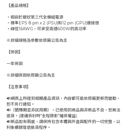
【產品規格】
‧相容於銀欣第三代全模組電源
‧標準EPS 8 pin x 2 (PSU)和12 pin (GPU)連接頭
‧線徑16AWG，可承受高達600W的高功率
※詳細規格及參數依原廠公告為主
【保固】
一年保固
※詳細保固依原廠公告為主
【注意事項】
🔊網頁上所提到相關產品資訊，內容都可能依原廠更新而變動，
恕不另行通知。
🔊〔猶豫期並非試用期〕，已使用的商品與非新品不良，恕無法
退貨。(建議拆封時"全程錄影"確保權益)
🔊新品如有瑕疵，請保持包含本體與外盒與配件的一切完整，以
利後續辦理退換貨程序。