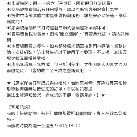
🔊出貨時間：週一 ~ 週六（星期日、國定假日無法送貨）
🔊商品規格資訊若有任何錯誤，請以原廠官方網站資料為主。
🔊提供中南部實體門市售後維修與服務，讓您安心又快速，請私
訊詢問！
🔊如需統編請於下訂時選著三聯式發票選項填寫即可。
🔊賣場皆含稅附發票，如需"開立細節"、"有發票問題"，請私訊詢
問！
🔊本賣場購買之零件，如有組裝需求請直接到門市選購、業務討
論、安排組裝。防止發生拆封了使用了才發現，不支援、無法匹
配之狀況而權益受損。
🔊產品無瑕疵、無故障，但已拆封使用，之後因個人因素之原因
而想退貨，〔會酌收二至三成之整新費用〕。
★【店家保留訂單接受與否權利，若因交易條件有誤或有其他情
形導致商店無法接受您的訂單，將以私訊發送
無法出貨通知給您，造成您的不便，敬請見諒。】★
【客服諮詢】
📣線上快速諮詢，有任何問題都歡迎聊聊詢問，專人在線為您服
務。
📣服務時間為週一至週五 9:30至18:00