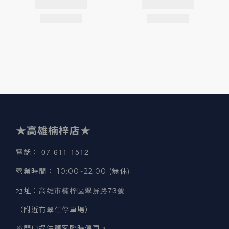
★高雄楠梓店★
07-611-1512
電話
：
營業時間
：
10:00~22:00 (無休)
高雄市楠梓區翠屏路73號
地址
：
（附近有翠仁停車場）
※門口提供顧客臨時停車。