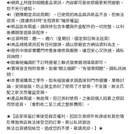
🔊網頁上所提到相關產品資訊，內容都可能依原廠更新而變動，
恕不另行通知。
🔊〔猶豫期並非試用期〕，已使用的商品與非新品不良，恕無法
退貨。(建議拆封時"全程錄影"確保權益)
🔊新品如有瑕疵，請保持包含本體與外盒配件的一切完整，以利
後續辦理退換貨程序。
🔊出貨時間：週一 ~ 週六（星期日、國定假日無法送貨）
🔊商品規格資訊若有任何錯誤，請以原廠官方網站資料為主。
🔊提供中南部實體門市售後維修與服務，讓您安心又快速，請私
訊詢問！
🔊如需統編請於下訂時選著三聯式發票選項填寫即可。
🔊賣場皆含稅附發票，如需"開立細節"、"有發票問題"，請私訊詢
問！
🔊本賣場購買之零件，如有組裝需求請直接到門市選購、業務討
論、安排組裝。防止發生拆封了使用了才發現，不支援、無法匹
配之狀況而權益受損。
🔊產品無瑕疵、無故障，但已拆封使用，之後因個人因素之原因
而想退貨，〔會酌收二至三成之整新費用〕。
★【店家保留訂單接受與否權利，若因交易條件有誤或有其他情
形導致商店無法接受您的訂單，將以私訊發送
無法出貨通知給您，造成您的不便，敬請見諒。】★