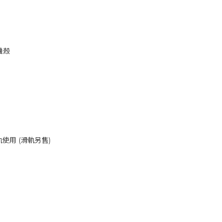
機殼
使用 (滑軌另售)