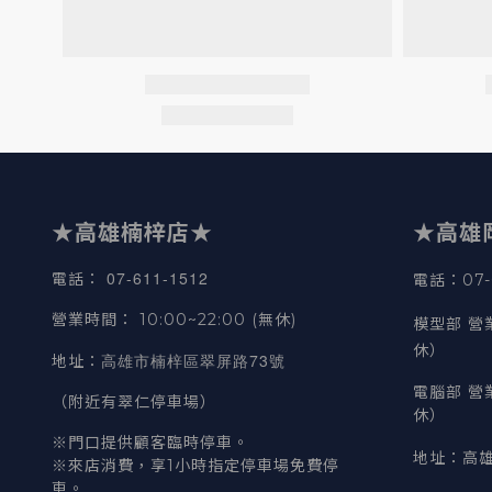
★高雄楠梓店★
★高雄
07-611-1512
電話
：
電話：07-6
營業時間
：
10:00~22:00 (無休)
模型部 營
休）
高雄市楠梓區翠屏路73號
地址
：
電腦部 營
（附近有翠仁停車場）
休）
※門口提供顧客臨時停車。
地址
：
高雄
※來店消費，享1小時指定停車場免費停
車。