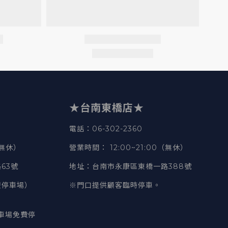
★台南東橋店★
電話
：06-302-2360
（無休）
營業時間
：
12:00~21:00（無休）
63號
地址
：台南市永康區東橋一路388號
豐停車場）
※門口提供顧客臨時停車。
車場免費停