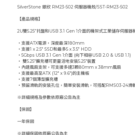
SilverStone 銀欣 RM23-502 伺服器機殼/SST-RM23-502
【產品規格】
2U雙5.25”托盤和USB 3.1 Gen 1介面的機架式工業儲存伺服器
‧支援ATX電源，深度最深180mm
‧支援1 x 2.5" SSD和最多5 x 3.5" HDD
‧5Gbps USB 3.1 Gen 1介面 (向下相容USB 2.0 & USB 1.1)
‧ 雙5.25"擴充槽可更靈活地安裝5.25"裝置
‧內建風扇支架，可支援多達3顆80mm x 38mm風扇
‧支援最高至ATX (12" x 9.6")的主機板
‧支援7個薄型擴充槽
‧預留滑軌的安裝孔位，簡單安裝滑軌，可搭配RMS03-24滑軌
※詳細規格及參數依原廠公告為主
【保固】
一年保固
※詳細保固依原廠公告為主