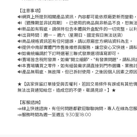
【注意事項】
🔊網頁上所提到相關產品資訊，內容都可能依原廠更新而變動
🔊〔猶豫期並非試用期〕，已使用的商品與非新品不良，恕無法退
🔊新品如有瑕疵，請保持包含本體與外盒配件的一切完整，以
🔊出貨時間：週一 ~ 週六（星期日、國定假日無法送貨）
🔊商品規格資訊若有任何錯誤，請以原廠官方網站資料為主。
🔊提供中南部實體門市售後維修與服務，讓您安心又快速，請
🔊如需統編請於下訂時選著三聯式發票選項填寫即可。
🔊賣場皆含稅附發票，如需"開立細節"、"有發票問題"，請私訊
🔊本賣場購買之零件，如有組裝需求請直接到門市選購、業務
🔊產品無瑕疵、無故障，但已拆封使用，之後因個人因素之原
★【店家保留訂單接受與否權利，若因交易條件有誤或有其他
無法出貨通知給您，造成您的不便，敬請見諒。】★
【客服諮詢】
📣線上快速諮詢，有任何問題都歡迎聊聊詢問，專人在線為您
📣服務時間為週一至週五 9:30至18:00