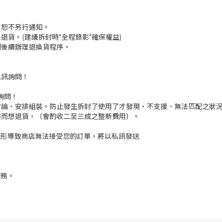
，恕不另行通知。
貨。(建議拆封時"全程錄影"確保權益)
利後續辦理退換貨程序。
私訊詢問！
詢問！
討論、安排組裝。防止發生拆封了使用了才發現，不支援、無法匹配之狀
因而想退貨，〔會酌收二至三成之整新費用〕。
情形導致商店無法接受您的訂單，將以私訊發送
服務。