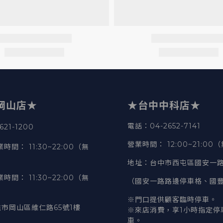
岡山店★
★台中中科店★
電話
：04-2652-7141
21-1200
營業時間
：
12:00~21:00
業時間
：
11:30~22:00（無
地址
：台中市西屯區國安一路
業時間
：
11:30~22:00（無
（國安一路路邊停車格、國
※門口提供顧客臨時停車。
市岡山區維仁路65號1樓
※來店消費，享1小時指定停
車。