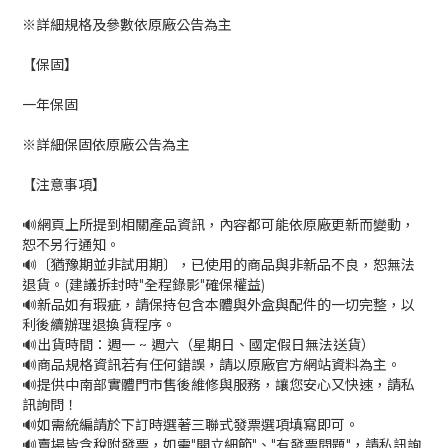
※詳細規格及參數依原廠公告為主
【保固】
一年保固
※詳細保固依原廠公告為主
【注意事項】
🔊網頁上所提到相關產品資訊，內容都可能依原廠更新而變動，
恕不另行通知。
🔊〔猶豫期並非試用期〕，已使用的商品與非新品不良，恕無法
退貨。(建議拆封時"全程錄影"確保權益)
🔊新品如有瑕疵，請保持包含本體與外盒與配件的一切完整，以
利後續辦理退換貨程序。
🔊出貨時間：週一 ~ 週六（星期日、國定假日無法送貨）
🔊商品規格資訊若有任何錯誤，請以原廠官方網站資料為主。
🔊提供中南部實體門市售後維修與服務，讓您安心又快速，請私
訊詢問！
🔊如需統編請於下訂時選著三聯式發票選項填寫即可。
🔊賣場皆含稅附發票，如需"開立細節"、"有發票問題"，請私訊詢