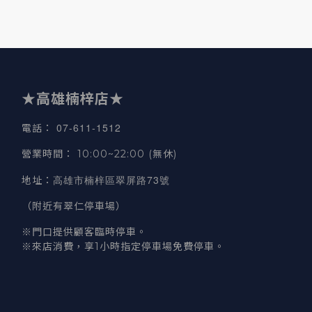
★高雄楠梓店★
07-611-1512
電話
：
營業時間
：
10:00~22:00 (無休)
高雄市楠梓區翠屏路73號
地址
：
（附近有翠仁停車場）
※門口提供顧客臨時停車。
※來店消費，享1小時指定停車場免費停車。