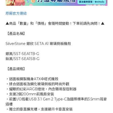
原廠官方連結
▲商品「數量」和「價格」會隨時間變動！下單前請先詢問！▲
【產品名稱】
SilverStone 銀欣 SETA A1 玻璃側板機殼
銀黑/SST-SEA1TB-G
鈦黑/SST-SEA1SB-G
【產品規格】
‧鋁面板鋼製機身ATX中塔式機殼
‧揉合鋁面板及鋼化玻璃側板的時尚外觀
‧耀眼的幻彩ARGB燈效，內含簡易型控制器
‧支援2個200mm前風扇安裝
‧前置I/O搭載USB 3.1 Gen 2 Type-C及國際標準的3.5mm耳麥
插槽
‧獨立的垂直擴充槽，支援顯示卡垂直安裝