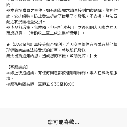
問！
🔊本賣場購買之零件，如有組裝需求請直接到門市選購、業務討
論、安排組裝。防止發生拆封了使用了才發現，不支援、無法匹
配之狀況而權益受損。
🔊產品無瑕疵、無故障，但已拆封使用，之後因個人因素之原因
而想退貨，〔會酌收二至三成之整新費用〕。
★【店家保留訂單接受與否權利，若因交易條件有誤或有其他情
形導致商店無法接受您的訂單，將以私訊發送
無法出貨通知給您，造成您的不便，敬請見諒。】★
【客服諮詢】
📣線上快速諮詢，有任何問題都歡迎聊聊詢問，專人在線為您服
務。
📣服務時間為週一至週五 9:30至18:00
您可能喜歡...