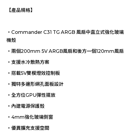
【產品規格】
‧Commander C31 TG ARGB 風扇中直立式強化玻璃
機殼
‧兩個200mm 5V ARGB風扇和後方一個120mm風扇
‧支援水冷散熱方案
‧搭載5V雙模燈效控制板
‧獨特多邊形網孔面板設計
‧全方位GPU彈性擺放
‧內建電源保護殼
‧4mm強化玻璃側窗
‧優異擴充支援空間