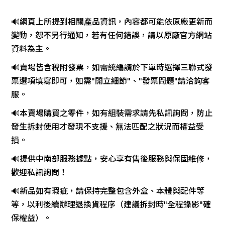
🔊網頁上所提到相關產品資訊，內容都可能依原廠更新而
變動，恕不另行通知，若有任何錯誤，請以原廠官方網站
資料為主。
🔊賣場皆含稅附發票，如需統編請於下單時選擇三聯式發
票選項填寫即可，如需"開立細節"、"發票問題"請洽詢客
服。
🔊本賣場購買之零件，如有組裝需求請先私訊詢問，防止
發生拆封使用才發現不支援、無法匹配之狀況而權益受
損。
🔊提供中南部服務據點，安心享有售後服務與保固維修，
歡迎私訊詢問！
🔊新品如有瑕疵，請保持完整包含外盒、本體與配件等
等，以利後續辦理退換貨程序（建議拆封時"全程錄影"確
保權益）。