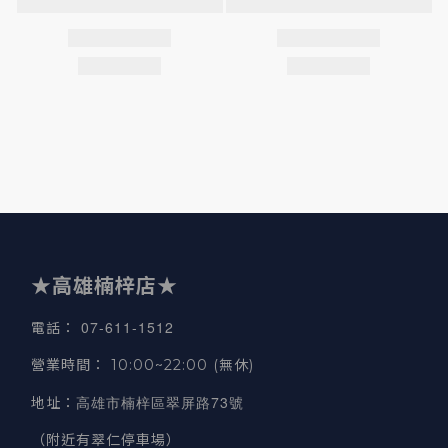
★高雄楠梓店★
07-611-1512
電話
：
營業時間
：
10:00~22:00 (無休)
高雄市楠梓區翠屏路73號
地址
：
（附近有翠仁停車場）