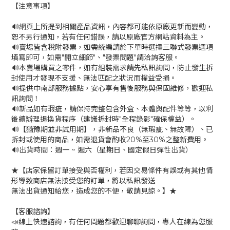
【注意事項】
🔊網頁上所提到相關產品資訊，內容都可能依原廠更新而變動，
恕不另行通知，若有任何錯誤，請以原廠官方網站資料為主。
🔊賣場皆含稅附發票，如需統編請於下單時選擇三聯式發票選項
填寫即可，如需"開立細節"、"發票問題"請洽詢客服。
🔊本賣場購買之零件，如有組裝需求請先私訊詢問，防止發生拆
封使用才發現不支援、無法匹配之狀況而權益受損。
🔊提供中南部服務據點，安心享有售後服務與保固維修，歡迎私
訊詢問！
🔊新品如有瑕疵，請保持完整包含外盒、本體與配件等等，以利
後續辦理退換貨程序（建議拆封時"全程錄影"確保權益）。
🔊【猶豫期並非試用期】，非新品不良（無瑕疵、無故障）、已
拆封或使用的商品，如需退貨會酌收20%至30%之整新費用。
🔊出貨時間：週一 ~ 週六（星期日、國定假日彈性出貨）
★【店家保留訂單接受與否權利，若因交易條件有誤或有其他情
形導致商店無法接受您的訂單，將以私訊發送
無法出貨通知給您，造成您的不便，敬請見諒。】★
【客服諮詢】
📣線上快速諮詢，有任何問題都歡迎聊聊詢問，專人在線為您服