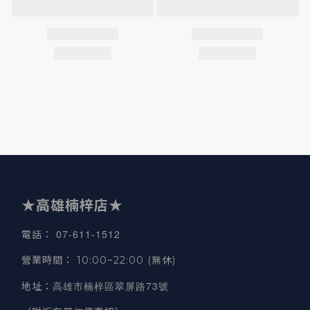
★高雄楠梓店★
07-611-1512
電話
：
營業時間
：
10:00~22:00 (無休)
高雄市楠梓區翠屏路73號
地址
：