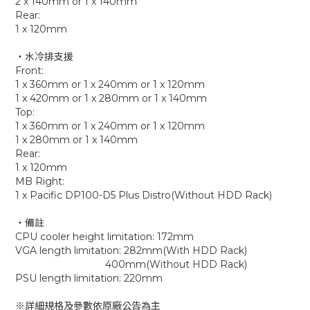
2 x 140mm or 1 x 140mm
Rear:
1 x 120mm
‧水冷排支援
Front:
1 x 360mm or 1 x 240mm or 1 x 120mm
1 x 420mm or 1 x 280mm or 1 x 140mm
Top:
1 x 360mm or 1 x 240mm or 1 x 120mm
1 x 280mm or 1 x 140mm
Rear:
1 x 120mm
MB Right:
1 x Pacific DP100-D5 Plus Distro(Without HDD Rack)
‧備註
CPU cooler height limitation: 172mm
VGA length limitation: 282mm(With HDD Rack)
400mm(Without HDD Rack)
PSU length limitation: 220mm
※詳細規格及參數依原廠公告為主