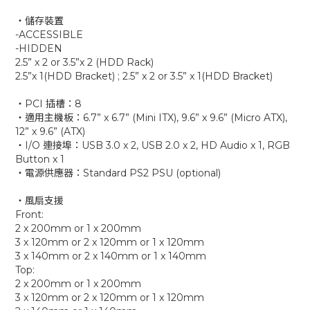
‧儲存裝置
-ACCESSIBLE
-HIDDEN
2.5” x 2 or 3.5”x 2 (HDD Rack)
2.5”x 1(HDD Bracket) ; 2.5” x 2 or 3.5” x 1(HDD Bracket)
‧PCI 插槽：8
‧適用主機板：6.7” x 6.7” (Mini ITX), 9.6” x 9.6” (Micro ATX),
12” x 9.6” (ATX)
‧I/O 連接埠：USB 3.0 x 2, USB 2.0 x 2, HD Audio x 1, RGB
Button x 1
‧電源供應器：Standard PS2 PSU (optional)
‧風扇支援
Front:
2 x 200mm or 1 x 200mm
3 x 120mm or 2 x 120mm or 1 x 120mm
3 x 140mm or 2 x 140mm or 1 x 140mm
Top:
2 x 200mm or 1 x 200mm
3 x 120mm or 2 x 120mm or 1 x 120mm