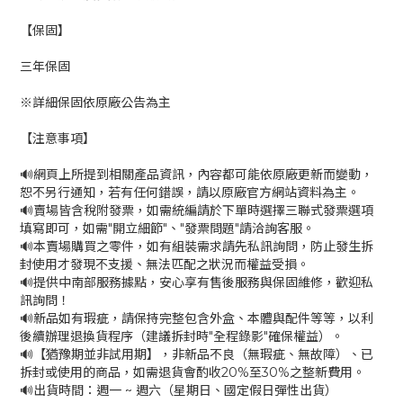
【保固】
三年保固
※詳細保固依原廠公告為主
【注意事項】
🔊網頁上所提到相關產品資訊，內容都可能依原廠更新而變動，
恕不另行通知，若有任何錯誤，請以原廠官方網站資料為主。
🔊賣場皆含稅附發票，如需統編請於下單時選擇三聯式發票選項
填寫即可，如需"開立細節"、"發票問題"請洽詢客服。
🔊本賣場購買之零件，如有組裝需求請先私訊詢問，防止發生拆
封使用才發現不支援、無法匹配之狀況而權益受損。
🔊提供中南部服務據點，安心享有售後服務與保固維修，歡迎私
訊詢問！
🔊新品如有瑕疵，請保持完整包含外盒、本體與配件等等，以利
後續辦理退換貨程序（建議拆封時"全程錄影"確保權益）。
🔊【猶豫期並非試用期】，非新品不良（無瑕疵、無故障）、已
拆封或使用的商品，如需退貨會酌收20%至30%之整新費用。
🔊出貨時間：週一 ~ 週六（星期日、國定假日彈性出貨）