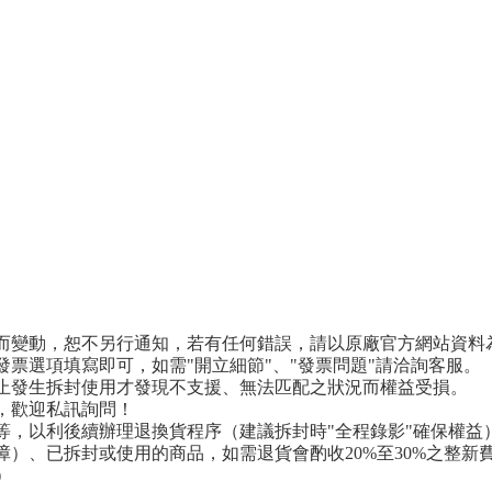
新而變動，恕不另行通知，若有任何錯誤，請以原廠官方網站資料
發票選項填寫即可，如需"開立細節"、"發票問題"請洽詢客服。
防止發生拆封使用才發現不支援、無法匹配之狀況而權益受損。
，歡迎私訊詢問！
等，以利後續辦理退換貨程序（建議拆封時"全程錄影"確保權益
障）、已拆封或使用的商品，如需退貨會酌收20%至30%之整新
）