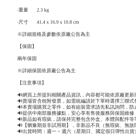
‧重量
2.3 kg
‧尺寸
41.4 x 16.9 x 10.8 cm
※詳細規格及參數依原廠公告為主
【保固】
兩年保固
※詳細保固依原廠公告為主
【注意事項】
🔊網頁上所提到相關產品資訊，內容都可能依原廠更
🔊賣場皆含稅附發票，如需統編請於下單時選擇三聯式
🔊本賣場購買之零件，如有組裝需求請先私訊詢問，
🔊提供中南部服務據點，安心享有售後服務與保固維修
🔊新品如有瑕疵，請保持完整包含外盒、本體與配件等
🔊【猶豫期並非試用期】，非新品不良（無瑕疵、無故
🔊出貨時間：週一 ~ 週六（星期日、國定假日彈性出貨