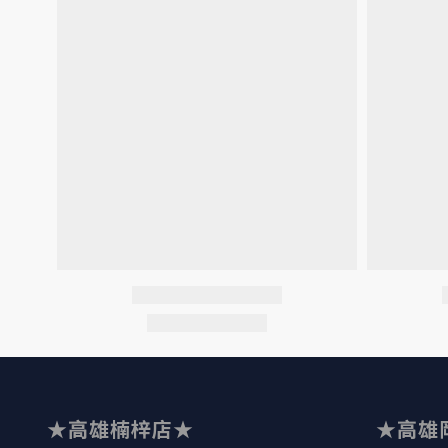
★高雄楠梓店★
★高雄