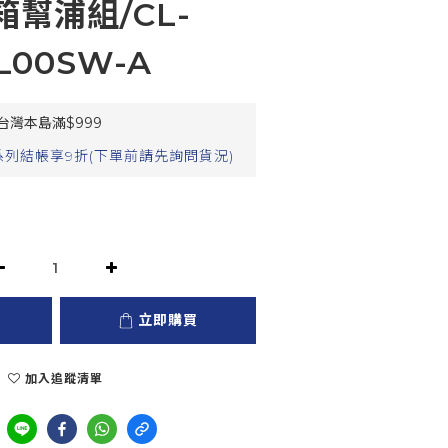
幫浦組/CL-
L00SW-A
灣本島滿$999
列結帳享9折(下單前請先詢問貨況)
立即購買
加入追蹤清單