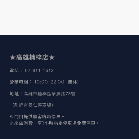
★高雄楠梓店★
07-611-1512
電話
：
營業時間
：
10:00~22:00 (無休)
高雄市楠梓區翠屏路73號
地址
：
（附近有翠仁停車場）
※門口提供顧客臨時停車。
※來店消費，享1小時指定停車場免費停車。