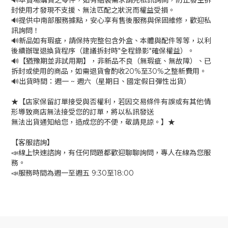
🔊本賣場購買之零件，如有組裝需求請先私訊詢問，防止發生拆
封使用才發現不支援、無法匹配之狀況而權益受損。
🔊提供中南部服務據點，安心享有售後服務與保固維修，歡迎私
訊詢問！
🔊新品如有瑕疵，請保持完整包含外盒、本體與配件等等，以利
後續辦理退換貨程序（建議拆封時"全程錄影"確保權益）。
🔊【猶豫期並非試用期】，非新品不良（無瑕疵、無故障）、已
拆封或使用的商品，如需退貨會酌收20%至30%之整新費用。
🔊出貨時間：週一 ~ 週六（星期日、國定假日彈性出貨）
★【店家保留訂單接受與否權利，若因交易條件有誤或有其他情
形導致商店無法接受您的訂單，將以私訊發送
無法出貨通知給您，造成您的不便，敬請見諒。】★
【客服諮詢】
📣線上快速諮詢，有任何問題都歡迎聊聊詢問，專人在線為您服
務。
📣服務時間為週一至週五 9:30至18:00