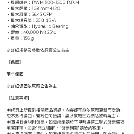
‧風扇轉速：PWM 500~1500 R.P.M
‧最大靜壓：1.59 mm-H2O
‧最大風量：56.45 CFM
‧最大噪音值：25.8 dB-A
‧軸承類型：Hydraulic Bearing
‧壽命：40,000 hrs,25℃
‧重量：156 g
※詳細規格及參數依原廠公告為主
【保固】
兩年保固
※詳細保固依原廠公告為主
【注意事項】
🔊網頁上所提到相關產品資訊，內容都可能依原廠更新而變動，
恕不另行通知，若有任何錯誤，請以原廠官方網站資料為主。
🔊賣場皆含稅附發票，如需統編請於下單時選擇三聯式發票選項
填寫即可，如需"開立細節"、"發票問題"請洽詢客服。