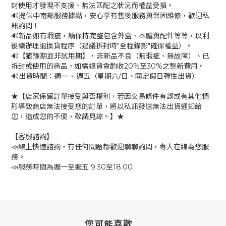
封使用才發現不支援、無法匹配之狀況而權益受損。
🔊提供中南部服務據點，安心享有售後服務與保固維修，歡迎私
訊詢問！
🔊新品如有瑕疵，請保持完整包含外盒、本體與配件等等，以利
後續辦理退換貨程序（建議拆封時"全程錄影"確保權益）。
🔊【猶豫期並非試用期】，非新品不良（無瑕疵、無故障）、已
拆封或使用的商品，如需退貨會酌收20%至30%之整新費用。
🔊出貨時間：週一 ~ 週五（星期六/日、國定假日彈性出貨）
★【店家保留訂單接受與否權利，若因交易條件有誤或有其他情
形導致商店無法接受您的訂單，將以私訊發送無法出貨通知給
您，造成您的不便，敬請見諒。】★
【客服諮詢】
📣線上快速諮詢，有任何問題都歡迎聊聊詢問，專人在線為您服
務。
📣服務時間為週一至週五 9:30至18:00
您可能喜歡...