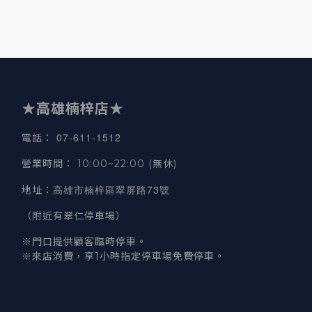
★高雄楠梓店★
07-611-1512
電話
：
營業時間
：
10:00~22:00 (無休)
高雄市楠梓區翠屏路73號
地址
：
（附近有翠仁停車場）
※門口提供顧客臨時停車。
※來店消費，享1小時指定停車場免費停車。