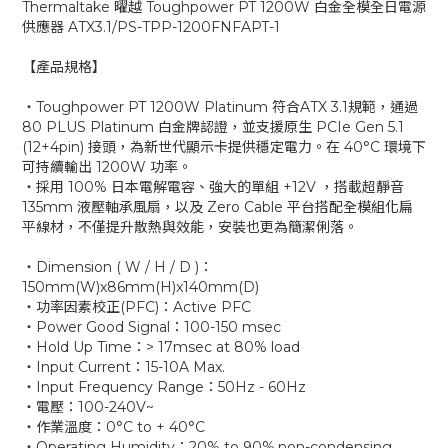
Thermaltake 曜越 Toughpower PT 1200W 白金全模全日電源
供應器 ATX3.1/PS-TPP-1200FNFAPT-1
【產品規格】
‧Toughpower PT 1200W Platinum 符合ATX 3.1規範，通過
80 PLUS Platinum 白金牌認證，並支援原生 PCIe Gen 5.1
(12+4pin) 接頭，為新世代顯示卡提供穩定電力。在 40°C 環境下
可持續輸出 1200W 功率。
‧採用 100% 日本電解電容、強大的單組 +12V ，搭載超靜音
135mm 液壓軸承風扇，以及 Zero Cable 平台搭配全模組化扁
平線材，不僅提升散熱與效能，安裝也更為簡潔俐落。
‧Dimension ( W / H / D )：
150mm(W)x86mm(H)x140mm(D)
‧功率因素校正(PFC)：Active PFC
‧Power Good Signal：100-150 msec
‧Hold Up Time：> 17msec at 80% load
‧Input Current：15-10A Max.
‧Input Frequency Range：50Hz - 60Hz
‧電壓：100-240V~
‧作業溫度：0°C to + 40°C
‧Operating Humidity：20% to 90%,non-condensing