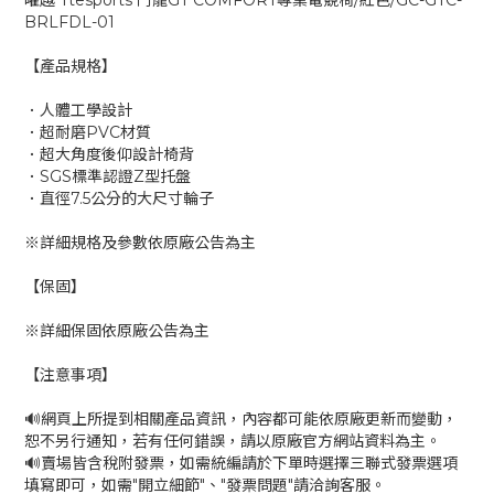
曜越 Ttesports 鬥龍GT COMFORT專業電競椅/紅色/GC-GTC-
BRLFDL-01
【產品規格】
．人體工學設計
．超耐磨PVC材質
．超大角度後仰設計椅背
．SGS標準認證Z型托盤
．直徑7.5公分的大尺寸輪子
※詳細規格及參數依原廠公告為主
【保固】
※詳細保固依原廠公告為主
【注意事項】
🔊網頁上所提到相關產品資訊，內容都可能依原廠更新而變動，
恕不另行通知，若有任何錯誤，請以原廠官方網站資料為主。
🔊賣場皆含稅附發票，如需統編請於下單時選擇三聯式發票選項
填寫即可，如需"開立細節"、"發票問題"請洽詢客服。