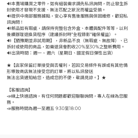
🔊本賣場購買之零件，如有組裝需求請先私訊詢問，防止發生拆
封使用才發現不支援、無法匹配之狀況而權益受損。
🔊提供中南部服務據點，安心享有售後服務與保固維修，歡迎私
訊詢問！
🔊新品如有瑕疵，請保持完整包含外盒、本體與配件等等，以利
後續辦理退換貨程序（建議拆封時"全程錄影"確保權益）。
🔊【猶豫期並非試用期】，非新品不良（無瑕疵、無故障）、已
拆封或使用的商品，如需退貨會酌收20%至30%之整新費用。
🔊出貨時間：週一 ~ 週六（星期日、國定假日彈性出貨）
★【店家保留訂單接受與否權利，若因交易條件有誤或有其他情
形導致商店無法接受您的訂單，將以私訊發送
無法出貨通知給您，造成您的不便，敬請見諒。】★
【客服諮詢】
📣線上快速諮詢，有任何問題都歡迎聊聊詢問，專人在線為您服
務。
📣服務時間為週一至週五 9:30至18:00