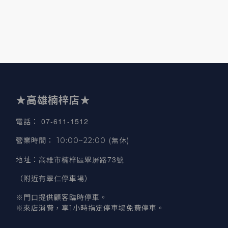
★高雄楠梓店★
07-611-1512
電話
：
營業時間
：
10:00~22:00 (無休)
高雄市楠梓區翠屏路73號
地址
：
（附近有翠仁停車場）
※門口提供顧客臨時停車。
※來店消費，享1小時指定停車場免費停車。