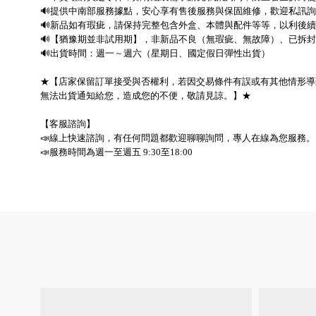
🔊提供中南部服務據點，安心享有售後服務與保固維修，歡迎私訊
🔊新品如有瑕疵，請保持完整包含外盒、本體與配件等等，以利後續
🔊【猶豫期並非試用期】，非新品不良（無瑕疵、無故障）、已拆封
🔊出貨時間：週一 ~ 週六（星期日、國定假日彈性出貨）
★【店家保留訂單接受與否權利，若因交易條件有誤或有其他情形導
無法出貨通知給您，造成您的不便，敬請見諒。】★
【客服諮詢】
📣線上快速諮詢，有任何問題都歡迎聊聊詢問，專人在線為您服務。
📣服務時間為週一至週五 9:30至18:00