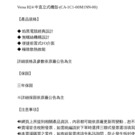
Versa H24 中直立式機殼-(CA-1C1-00M1NN-00)
【產品規格】
◆ 焰黑電競經典設計
◆ 無螺絲機構設計
◆ 便捷前置式I/O介面
◆ 極致散熱效能
詳細規格及參數依原廠公告為主
【保固】
三年保固
※詳細保固依原廠公告為主
【注意事項】
🔊網頁上所提到相關產品資訊，內容都可能依原廠更新而變動，恕
🔊賣場皆含稅附發票，如需統編請於下單時選擇三聯式發票選項填寫即
🔊本賣場購買之零件，如有組裝需求請先私訊詢問，防止發生拆封