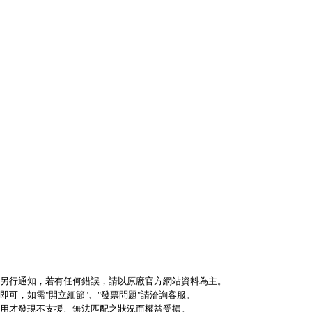
不另行通知，若有任何錯誤，請以原廠官方網站資料為主。
可，如需"開立細節"、"發票問題"請洽詢客服。
使用才發現不支援、無法匹配之狀況而權益受損。