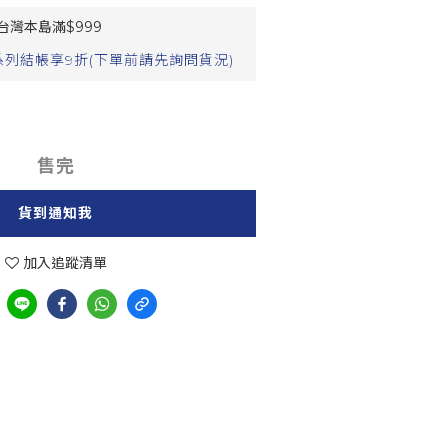
灣本島滿$999
列結帳享9折(下單前請先詢問貨況)
售完
貨到通知我
加入追蹤清單