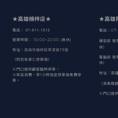
★高雄楠梓店★
★高雄
07-611-1512
電話
：
電話：07-6
營業時間
：
10:00~22:00 (無休)
模型部 營
休）
高雄市楠梓區翠屏路73號
地址
：
電腦部 營
（附近有翠仁停車場）
休）
※門口提供顧客臨時停車。
地址
：
高雄
※來店消費，享1小時指定停車場免費停
車。
（溪東路
※門口提