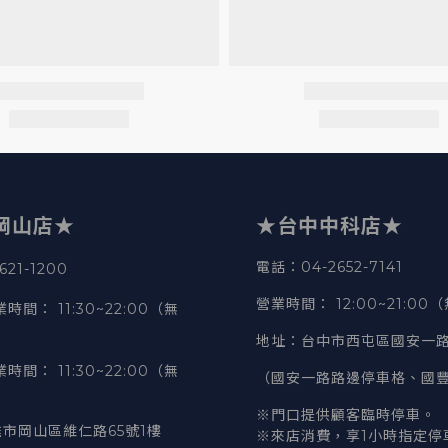
岡山店★
★台中中科店★
電話
：04-2652-7141
21-1200
營業時間
：
12:00~21:00
業時間
：
11:30~22:00（無
地址
：台中市西屯區國安一路
業時間
：
11:30~22:00（無
（國安一路路邊停車格、國
※門口提供顧客臨時停車。
市岡山區維仁路65號1樓
※來店消費，享1小時指定停