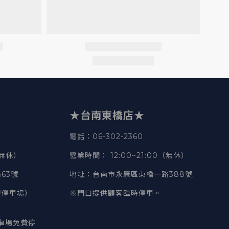
★台南東橋店★
電話
：06-302-2360
（無休）
營業時間
：
12:00~21:00（無休）
63號
地址
：台南市永康區東橋一路388號
豐停車場）
※門口提供顧客臨時停車。
車場免費停