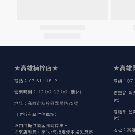
★高雄楠梓店★
★高雄
07-611-1512
電話
：
電話：07-6
營業時間
：
10:00~22:00 (無休)
模型部 營
休）
高雄市楠梓區翠屏路73號
地址
：
電腦部 營
（附近有翠仁停車場）
休）
※門口提供顧客臨時停車。
地址
：
高雄
※來店消費，享1小時指定停車場免費停