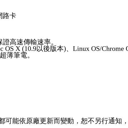
乙太網路卡
方案，保證高速傳輸速率。
10)、Mac OS X (10.9以後版本)、Linux OS
的超薄筆電。
容都可能依原廠更新而變動，恕不另行通知