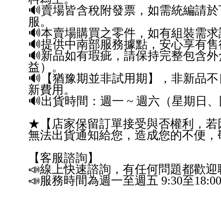
🔊賣場皆含稅附發票，如需統編請於
服。
🔊本賣場購買之零件，如有組裝需
🔊提供中南部服務據點，安心享有
🔊新品如有瑕疵，請保持完整包含
益）。
🔊【猶豫期並非試用期】，非新品不
新費用。
🔊出貨時間：週一 ~ 週六（星期日
★【店家保留訂單接受與否權利，若
無法出貨通知給您，造成您的不便，
【客服諮詢】
📣線上快速諮詢，有任何問題都歡
📣服務時間為週一至週五 9:30至18:0