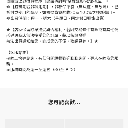
後續辦理退換貨程序（建議拆封時"全程錄影"確保權益）。
🔊【猶豫期並非試用期】，非新品不良（無瑕疵、無故障）、已
拆封或使用的商品，如需退貨會酌收20%至30%之整新費用。
🔊出貨時間：週一 ~ 週六（星期日、國定假日彈性出貨）
★【店家保留訂單接受與否權利，若因交易條件有誤或有其他情
形導致商店無法接受您的訂單，將以私訊發送
無法出貨通知給您，造成您的不便，敬請見諒。】★
【客服諮詢】
📣線上快速諮詢，有任何問題都歡迎聊聊詢問，專人在線為您服
務。
📣服務時間為週一至週五 9:30至18:00
您可能喜歡...