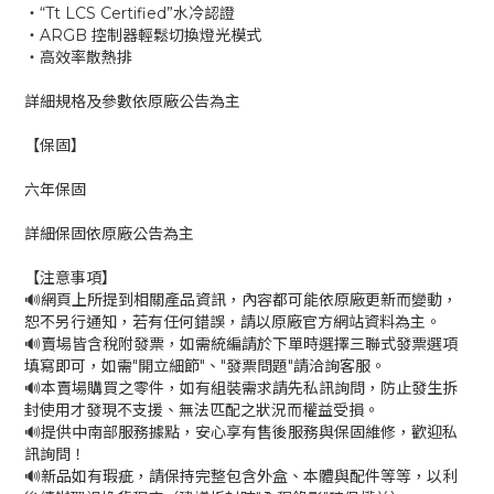
‧“Tt LCS Certified”水冷認證
‧ARGB 控制器輕鬆切換燈光模式
‧高效率散熱排
詳細規格及參數依原廠公告為主
【保固】
六年保固
詳細保固依原廠公告為主
【注意事項】
🔊網頁上所提到相關產品資訊，內容都可能依原廠更新而變動，
恕不另行通知，若有任何錯誤，請以原廠官方網站資料為主。
🔊賣場皆含稅附發票，如需統編請於下單時選擇三聯式發票選項
填寫即可，如需"開立細節"、"發票問題"請洽詢客服。
🔊本賣場購買之零件，如有組裝需求請先私訊詢問，防止發生拆
封使用才發現不支援、無法匹配之狀況而權益受損。
🔊提供中南部服務據點，安心享有售後服務與保固維修，歡迎私
訊詢問！
🔊新品如有瑕疵，請保持完整包含外盒、本體與配件等等，以利