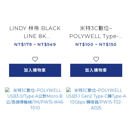
LINDY 林帝 BLACK
米特3C數位–
LINE 8K
POLYWELL Type-C
HDMI(Type-A) 公to
Lightning PD快充
NT$179 ~ NT$549
NT$100 ~ NT$150
公傳輸線
線 20W 適用蘋果/1米
0.5M/1M/2M/3M/5M
PW15-W45-A242/2
米PW15-W45-A243
加入購物車
加入購物車