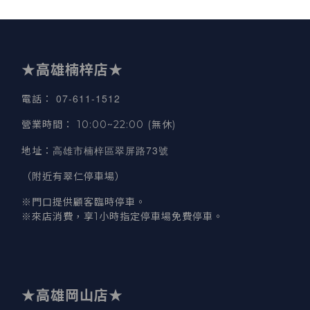
★高雄楠梓店★
07-611-1512
電話
：
營業時間
：
10:00~22:00 (無休)
高雄市楠梓區翠屏路73號
地址
：
（附近有翠仁停車場）
※門口提供顧客臨時停車。
※來店消費，享1小時指定停車場免費停車。
★高雄岡山店★