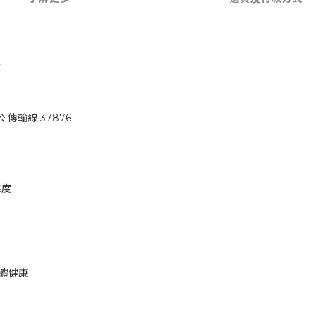
▲
 公 傳輸線 37876
靠度
人體健康