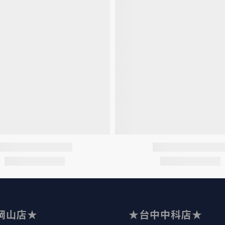
岡山店★
★台中中科店★