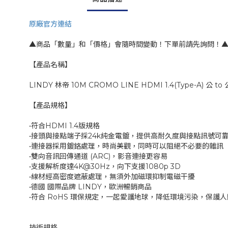
原廠官方連結
▲商品「數量」和「價格」會隨時間變動！下單前請先詢問！
【產品名稱】
LINDY 林帝 10M CROMO LINE HDMI 1.4(Type-A) 公 to
【產品規格】
•符合HDMI 1.4版規格
•接頭與接點端子採24k純金電鍍，提供高耐久度與接點訊號可
•連接器採用鍍鉻處理，時尚美觀，同時可以阻絕不必要的雜訊
•雙向音訊回傳通道 (ARC)，影音連接更容易
•支援解析度達4K@30Hz，向下支援1080p 3D
•線材經高密度遮蔽處理，無須外加磁環抑制電磁干擾
•德國 國際品牌 LINDY，歐洲暢銷商品
•符合 RoHS 環保規定，一起愛護地球，降低環境污染，保護
技術規格