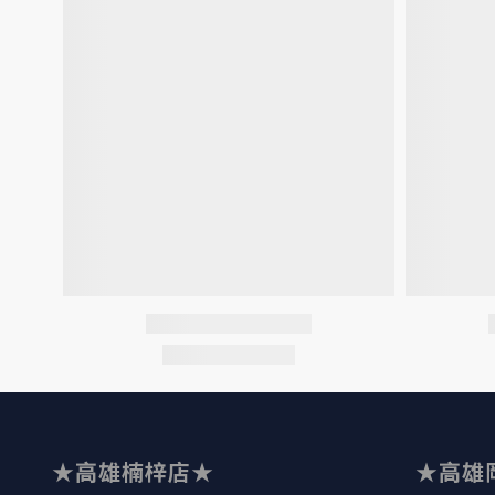
★高雄楠梓店★
★高雄