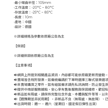
•最小彎曲半徑：105mm
•工作溫度：-20°C ~ 80°C
•存放溫度：-25°C ~ 85°C
•長度：10m
•產地：中國
•設計：德國
※詳細規格及參數依原廠公告為主
【保固】
※詳細保固依原廠公告為主
【注意事項】
🔊網頁上所提到相關產品資訊，內容都可能依原廠更新而變動
🔊賣場皆含稅附發票，如需統編請於下單時選擇三聯式發票選項
🔊本賣場購買之零件，如有組裝需求請先私訊詢問，防止發生
🔊提供中南部服務據點，安心享有售後服務與保固維修，歡迎
🔊新品如有瑕疵，請保持完整包含外盒、本體與配件等等，以利
🔊【猶豫期並非試用期】，非新品不良（無瑕疵、無故障）、已
🔊出貨時間：週一 ~ 週六（星期日、國定假日彈性出貨）