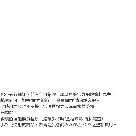
，恕不另行通知，若有任何錯誤，請以原廠官方網站資料為主。
填寫即可，如需"開立細節"、"發票問題"請洽詢客服。
拆封使用才發現不支援、無法匹配之狀況而權益受損。
私訊詢問！
後續辦理退換貨程序（建議拆封時"全程錄影"確保權益）。
拆封或使用的商品，如需退貨會酌收20%至30%之整新費用。