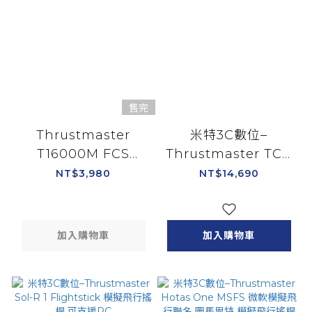
售完
Thrustmaster
米特3C數位–
T16000M FCS
Thrustmaster TCA
SPACE SIM DUO 圖
Yoke Boeing
NT$3,980
NT$14,690
馬斯特 模擬飛行搖桿
Edition 波音官方授
可支援PC
權模擬飛行搖桿 可支
援Xbox PC
加入購物車
加入購物車