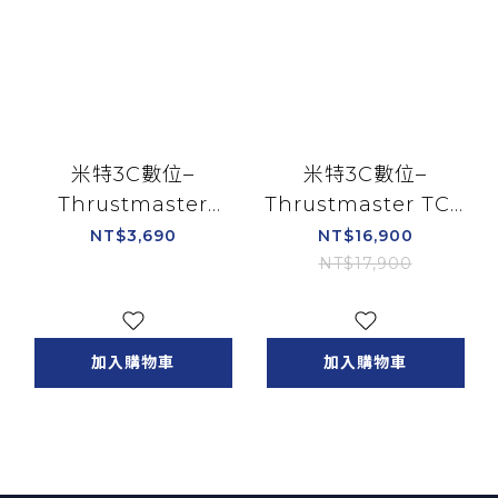
米特3C數位–
米特3C數位–
Thrustmaster
Thrustmaster TCA
Hotas One 圖馬思特
Yoke Pack Boeing
NT$3,690
NT$16,900
模擬飛行搖桿 油門節
Edition 波音官方授
NT$17,900
流閥 可支援Xbox PC
權模擬飛行搖桿 油門
節流閥弧座系統 可支
援Xbox PC
加入購物車
加入購物車