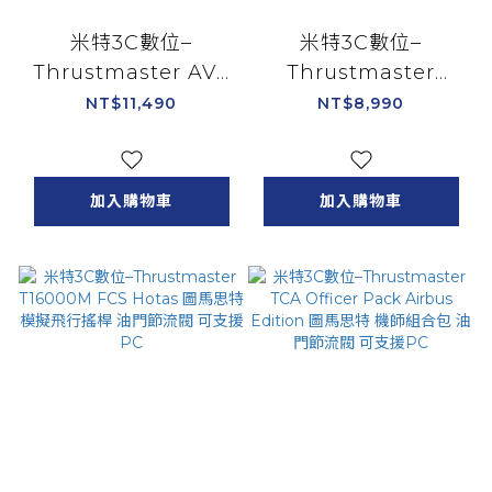
米特3C數位–
米特3C數位–
Thrustmaster AVA
Thrustmaster
Base 圖馬思特 飛行
T16000M FCS
NT$11,490
NT$8,990
搖桿底座
Hotas Flightpack
圖馬思特 模擬飛行搖
桿 油門節流閥 飛行腳
加入購物車
加入購物車
舵 可支援PC