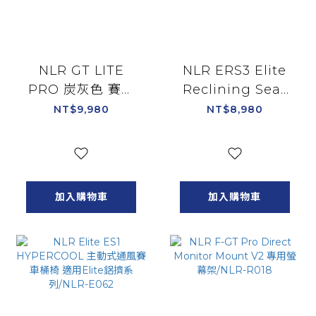
NLR GT LITE
NLR ERS3 Elite
PRO 炭灰色 賽車
Reclining Seat
椅 賽車架 適用直驅
透氣網布版 可調整
NT$9,980
NT$8,980
油門排檔架 通用支
賽車桶椅 適用Elite
援各廠牌方向盤 可
鋁擠系列/NLR-
收納輕量折
E052
疊/NLR-S031GR
加入購物車
加入購物車