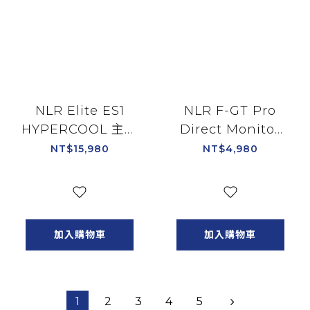
NLR Elite ES1
NLR F-GT Pro
HYPERCOOL 主動
Direct Monitor
式通風賽車桶椅 適
Mount V2 專用螢
NT$15,980
NT$4,980
用Elite鋁擠系
幕架/NLR-R018
列/NLR-E062
加入購物車
加入購物車
1
2
3
4
5