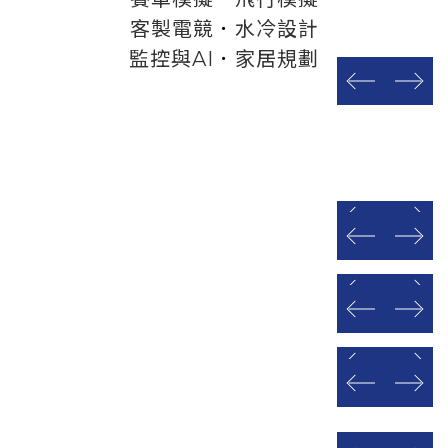
客製電競
．
水冷設計
監控與AI
．
家居規劃
prev
next
prev
next
prev
next
prev
next
prev
next
prev
next
prev
next
prev
next
prev
next
prev
next