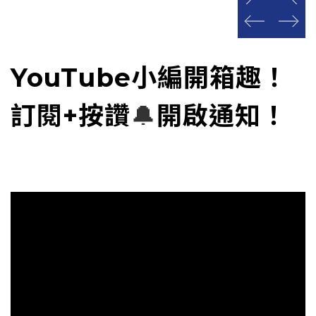
prev
next
prev
next
YouTube小編開箱趣！
訂閱+按讚
🔔
開啟通知！