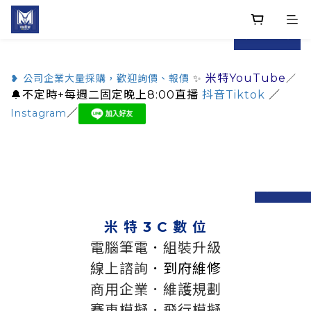
prev
next
米特YouTube
❥ 公司企業大量採購，歡迎詢價、報價
✨
／
🔔不定時+每週二固定晚上8:00直播
抖音Tiktok
／
／
Instagram
prev
n
米 特 3 C 數 位
電腦筆電
．
組裝升級
線上諮詢
．到府維修
商用企業．維護規劃
賽車模擬．飛行模擬