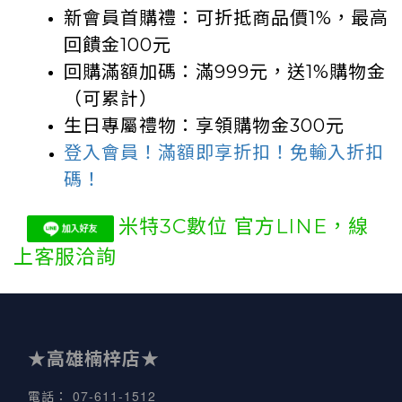
新會員首購禮：可折抵商品價1%
，
最高
回饋金100元
回購滿額加碼：滿999元，送1%購物金
（可累計）
生日專屬禮物：享領購物金300元
登入會員！滿額即享折扣！免輸入折扣
碼！
米特3C數位 官方LINE，
線
上客服洽詢
★高雄楠梓店★
07-611-1512
電話
：