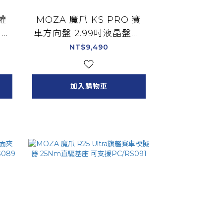
權
MOZA 魔爪 KS PRO 賽
5.
車方向盤 2.99吋液晶盤面/
97
RS095
NT$9,490
加入購物車