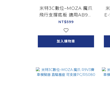
米特3C數位–MOZA 魔爪
米
飛行支撐底板 適用AB9基
E
座 飛行推桿/AS006
NT$599
加入購物車