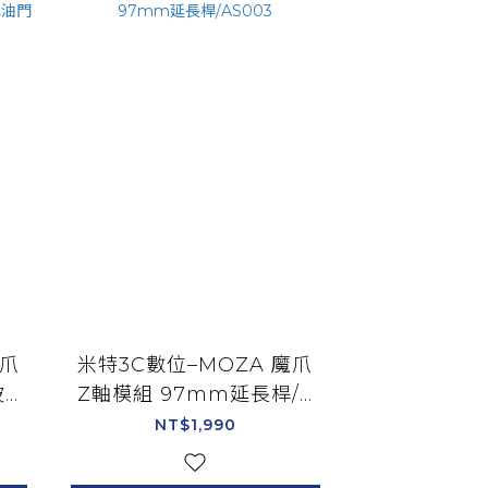
魔爪
米特3C數位–MOZA 魔爪
波音
Z軸模組 97mm延長桿/A
 模
S003
NT$1,990