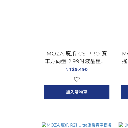
MOZA 魔爪 CS PRO 賽
M
車方向盤 2.99吋液晶盤面/
搖
RS093
NT$9,490
加入購物車