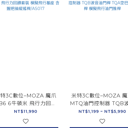
特3C數位–MOZA 魔爪
米特3C數位–MOZA 
B6 6牛頓米 飛行力回饋
MTQ油門控制器 TQB
裝 模擬飛行基座 含握把
油門桿 TQA空巴油門桿
NT$11,990
NT$1,199 ~ NT$5,990
操縱搖桿/AS017
擬飛行油門推桿