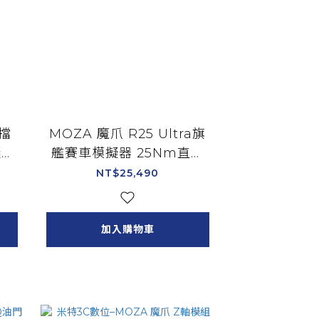
排擋
MOZA 魔爪 R25 Ultra旗
擬器
艦賽車模擬器 25Nm直驅
9
基座 可支援PC/RS091
NT$25,490
加入購物車