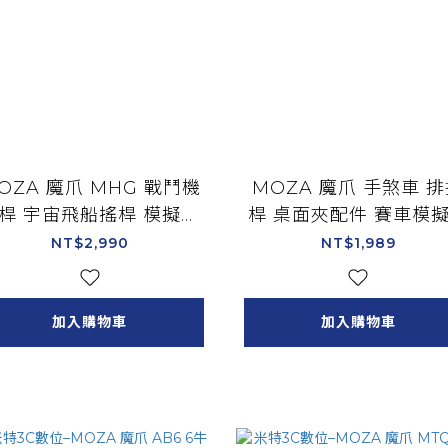
OZA 魔爪 MHG 戰鬥機
MOZA 魔爪 手煞車 
桿 宇宙飛船搖桿 模擬飛
桿 桌面夾配件 賽車模
行搖桿/AS018
配件/AS004+RS08
NT$2,990
NT$1,989
加入購物車
加入購物車