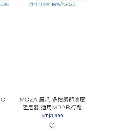
TO
MOZA 魔爪 多擋調節液壓
 賽
阻尼器 適用MRP飛行踏
6
板/AS020
NT$1,699