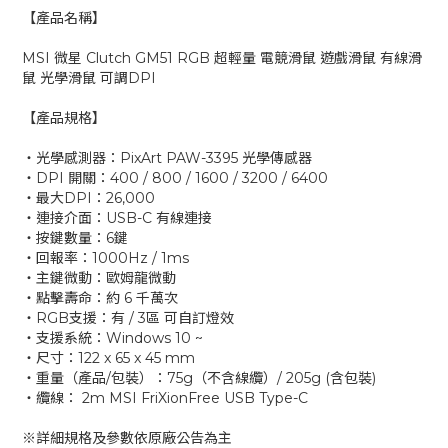
【產品名稱】
MSI 微星 Clutch GM51 RGB 超輕量 電競滑鼠 遊戲滑鼠 有線滑
鼠 光學滑鼠 可調DPI
【產品規格】
‧光學感測器：PixArt PAW-3395 光學傳感器
‧DPI 開關：400 / 800 / 1600 / 3200 / 6400
‧最大DPI：26,000
‧連接介面：USB-C 有線連接
‧按鍵數量：6鍵
‧回報率：1000Hz / 1ms
‧主鍵微動：歐姆龍微動
‧點擊壽命：約 6 千萬次
‧RGB支援：有 / 3區 可自訂燈效
‧支援系統：Windows 10 ~
‧尺寸：122 x 65 x 45 mm
‧重量（產品/包裝）：75g（不含線纜）/ 205g (含包裝)
‧纜線： 2m MSI FriXionFree USB Type-C
※詳細規格及參數依原廠公告為主