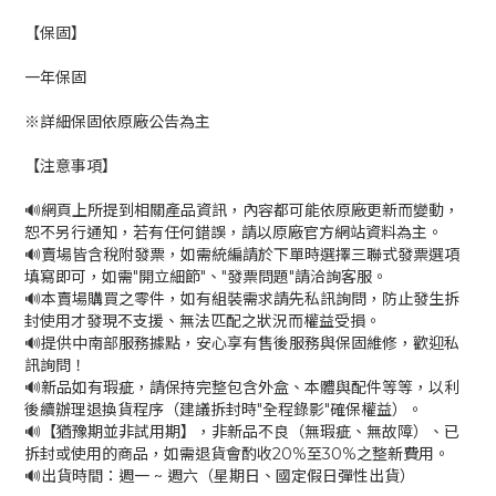
【保固】
一年保固
※詳細保固依原廠公告為主
【注意事項】
🔊網頁上所提到相關產品資訊，內容都可能依原廠更新而變動，
恕不另行通知，若有任何錯誤，請以原廠官方網站資料為主。
🔊賣場皆含稅附發票，如需統編請於下單時選擇三聯式發票選項
填寫即可，如需"開立細節"、"發票問題"請洽詢客服。
🔊本賣場購買之零件，如有組裝需求請先私訊詢問，防止發生拆
封使用才發現不支援、無法匹配之狀況而權益受損。
🔊提供中南部服務據點，安心享有售後服務與保固維修，歡迎私
訊詢問！
🔊新品如有瑕疵，請保持完整包含外盒、本體與配件等等，以利
後續辦理退換貨程序（建議拆封時"全程錄影"確保權益）。
🔊【猶豫期並非試用期】，非新品不良（無瑕疵、無故障）、已
拆封或使用的商品，如需退貨會酌收20%至30%之整新費用。
🔊出貨時間：週一 ~ 週六（星期日、國定假日彈性出貨）