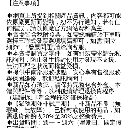
【注意事項】
🔊網頁上所提到相關產品資訊，內容都可能
依原廠更新而變動，恕不另行通知，若有任
何錯誤，請以原廠官方網站資料為主。
🔊賣場皆含稅附發票，如需統編請於下單時
選擇三聯式發票選項填寫即可，如需"開立
細節"、"發票問題"請洽詢客服。
🔊本賣場購買之零件，如有組裝需求請先私
訊詢問，防止發生拆封使用才發現不支援、
無法匹配之狀況而權益受損。
🔊提供中南部服務據點，安心享有售後服務
與保固維修，歡迎私訊詢問！
🔊新品如有瑕疵，請保持完整包含外盒、本
體與配件等等，以利後續辦理退換貨程序
（建議拆封時"全程錄影"確保權益）。
🔊【猶豫期並非試用期】，非新品不良（無
瑕疵、無故障）、已拆封或使用的商品，如
需退貨會酌收20%至30%之整新費用。
🔊出貨時間：週一 ~ 週六（星期日、國定假